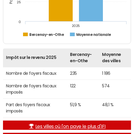
25
0
2025
Bercenay-en-Othe
Moyenne nationale
Bercenay-
Moyenne
Impôt sur le revenu 2025
en-Othe
des villes
Nombre de foyers fiscaux
235
1 186
Nombre de foyers fiscaux
122
574
imposés
Part des foyers fiscaux
51,9 %
48,1 %
imposés
Les villes où l'on paye le plus d'IFI