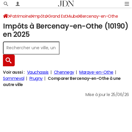
Patrimoine
Impôts
Grand Est
Aube
Bercenay-en-Othe
Impôts à Bercenay-en-Othe (10190)
Impôt sur le revenu
en 2025
Voir aussi :
Vauchassis
Chennegy
Maraye-en-Othe
Sommeval
Prugny
Comparer Bercenay-en-Othe à une
autre ville
Mise à jour le 25/06/26