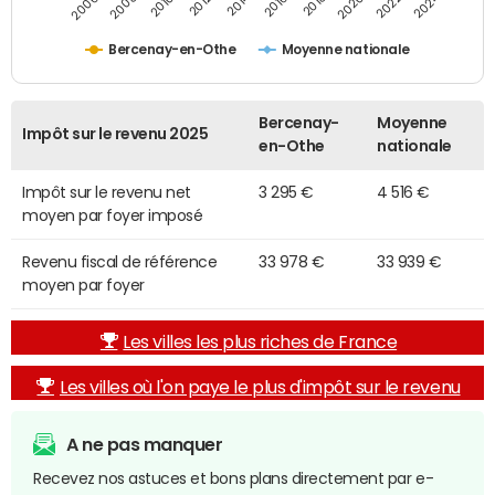
2014
2024
2010
2020
2012
2022
2006
2016
2008
2018
Bercenay-en-Othe
Moyenne nationale
Bercenay-
Moyenne
Impôt sur le revenu 2025
en-Othe
nationale
Impôt sur le revenu net
3 295 €
4 516 €
moyen par foyer imposé
Revenu fiscal de référence
33 978 €
33 939 €
moyen par foyer
Les villes les plus riches de France
Les villes où l'on paye le plus d'impôt sur le revenu
A ne pas manquer
Recevez nos astuces et bons plans directement par e-