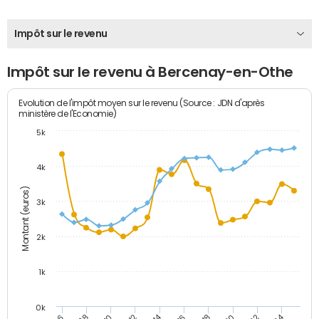
Impôt sur le revenu
Impôt sur le revenu à Bercenay-en-Othe
Evolution de l'impôt moyen sur le revenu (Source : JDN d'après
ministère de l'Economie)
5k
4k
Montant (euros)
3k
2k
1k
0k