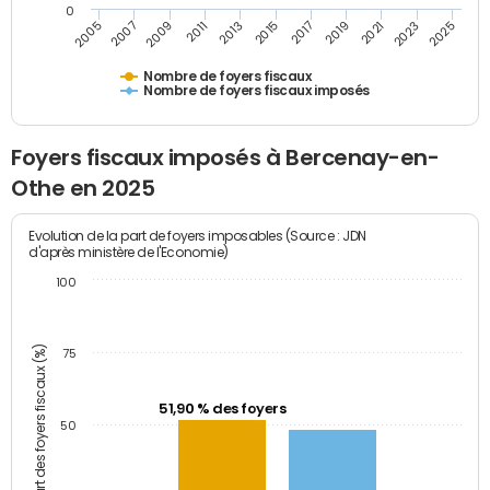
0
2009
2023
2017
2011
2025
2005
2019
2013
2007
2021
2015
Nombre de foyers fiscaux
Nombre de foyers fiscaux imposés
Foyers fiscaux imposés à Bercenay-en-
Othe en 2025
Evolution de la part de foyers imposables (Source : JDN
d'après ministère de l'Economie)
100
Part des foyers fiscaux (%)
75
51,90 % des foyers
50