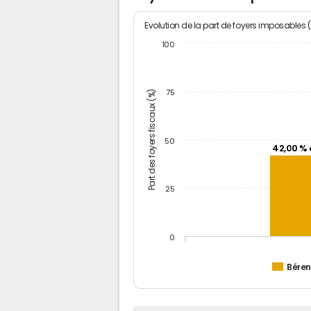
Evolution de la part de foyers imposables 
100
Part des foyers fiscaux (%)
75
50
42,00 % 
25
0
Béren