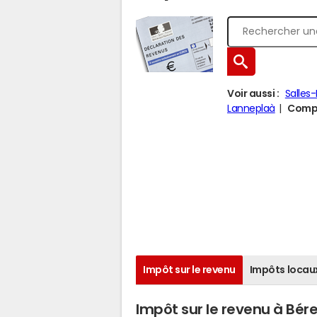
Voir aussi :
Salles
Lanneplaà
Compa
Impôt sur le revenu
Impôts locau
Impôt sur le revenu à Bér