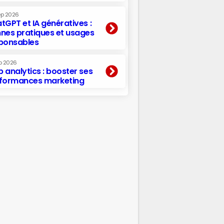
ep 2026
tGPT et IA génératives :
nes pratiques et usages
ponsables
p 2026
 analytics : booster ses
formances marketing