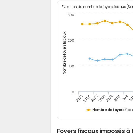
Evolution du nombre de foyers fiscaux (Sou
300
Nombre de foyers fiscaux
200
100
0
2005
20
2009
2006
2010
2007
2011
2008
Nombre de foyers fisc
Foyers fiscaux imposés à