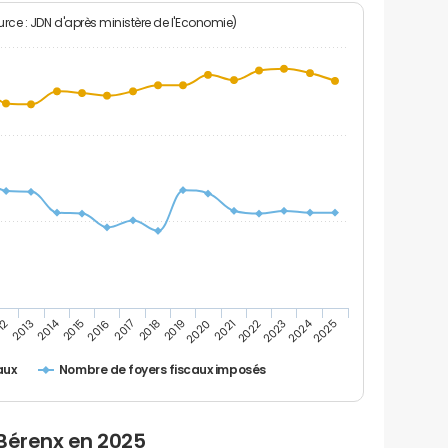
rce : JDN d'après ministère de l'Economie)
2024
2014
12
2019
2016
2023
2013
2020
2017
2021
2018
2025
2015
2022
Nombre de foyers fiscaux imposés
aux
 Bérenx en 2025