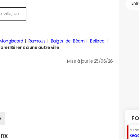
-Mongiscard
Ramous
Baigts-de-Béarn
Bellocq
rer Bérenx à une autre ville
Mise à jour le 25/06/26
FO
x
27 a
enx
Goo