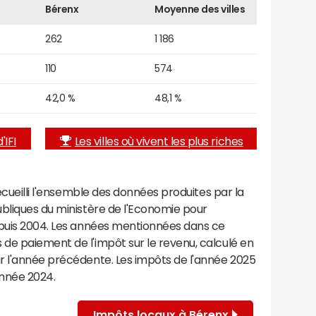
Bérenx
Moyenne des villes
262
1 186
110
574
42,0 %
48,1 %
'IFI
Les villes où vivent les plus riches
recueilli l'ensemble des données produites par la
ubliques du ministère de l'Economie pour
epuis 2004. Les années mentionnées dans ce
de paiement de l'impôt sur le revenu, calculé en
r l'année précédente. Les impôts de l'année 2025
année 2024.
Impôts locaux à Bérenx