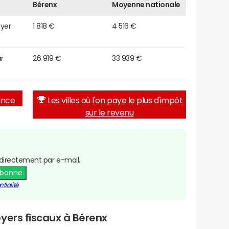
Bérenx
Moyenne nationale
oyer
1 818 €
4 516 €
r
26 919 €
33 939 €
rance
Les villes où l'on paye le plus d'impôt
sur le revenu
directement par e-mail.
abonne
tialité
yers fiscaux à Bérenx