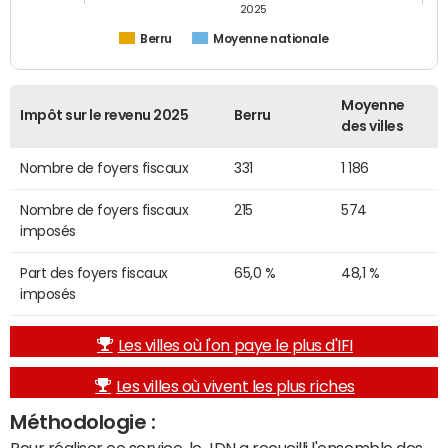
2025
Berru
Moyenne nationale
Moyenne
Impôt sur le revenu 2025
Berru
des villes
Nombre de foyers fiscaux
331
1 186
Nombre de foyers fiscaux
215
574
imposés
Part des foyers fiscaux
65,0 %
48,1 %
imposés
Les villes où l'on paye le plus d'IFI
Les villes où vivent les plus riches
Méthodologie :
Pour réaliser ce service, le JDN a recueilli l'ensemble des