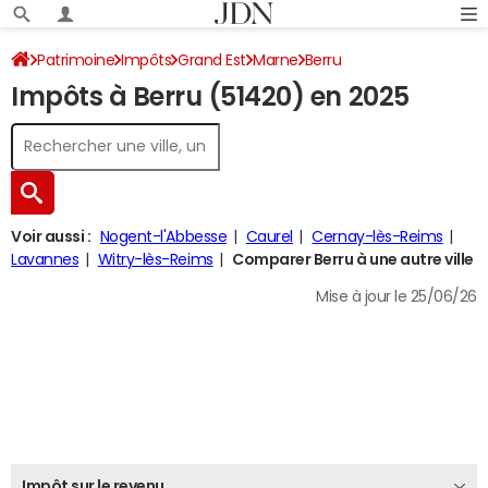
Patrimoine
Impôts
Grand Est
Marne
Berru
Impôts à Berru (51420) en 2025
Impôt sur le revenu
Voir aussi :
Nogent-l'Abbesse
Caurel
Cernay-lès-Reims
Lavannes
Witry-lès-Reims
Comparer Berru à une autre ville
Mise à jour le 25/06/26
Impôt sur le revenu