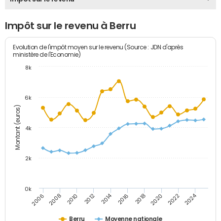
Impôt sur le revenu à Berru
Evolution de l'impôt moyen sur le revenu (Source : JDN d'après
ministère de l'Economie)
8k
6k
Montant (euros)
4k
2k
0k
2014
2024
2010
2020
2012
2022
2006
2016
2008
2018
Berru
Moyenne nationale