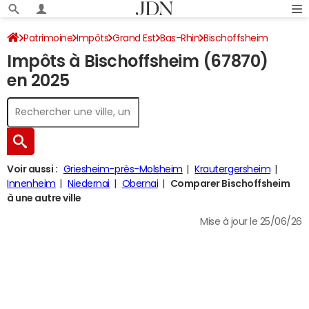
Patrimoine
Impôts
Grand Est
Bas-Rhin
Bischoffsheim
Impôts à Bischoffsheim (67870)
Impôt sur le revenu
en 2025
Voir aussi :
Griesheim-près-Molsheim
Krautergersheim
Innenheim
Niedernai
Obernai
Comparer Bischoffsheim
à une autre ville
Mise à jour le 25/06/26