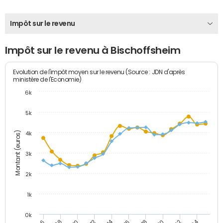
Impôt sur le revenu
Impôt sur le revenu à Bischoffsheim
Evolution de l'impôt moyen sur le revenu (Source : JDN d'après
ministère de l'Economie)
6k
5k
Montant (euros)
4k
3k
2k
1k
0k