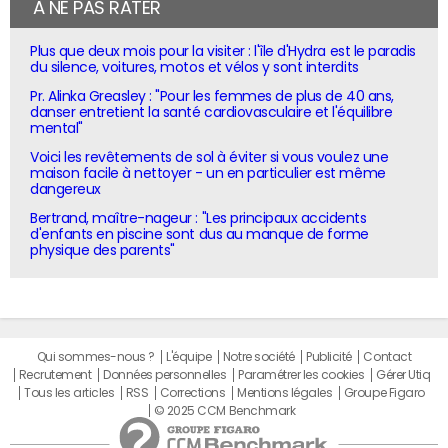
À NE PAS RATER
Plus que deux mois pour la visiter : l'île d'Hydra est le paradis
du silence, voitures, motos et vélos y sont interdits
Pr. Alinka Greasley : "Pour les femmes de plus de 40 ans,
danser entretient la santé cardiovasculaire et l'équilibre
mental"
Voici les revêtements de sol à éviter si vous voulez une
maison facile à nettoyer - un en particulier est même
dangereux
Bertrand, maître-nageur : "Les principaux accidents
d'enfants en piscine sont dus au manque de forme
physique des parents"
Qui sommes-nous ?
L'équipe
Notre société
Publicité
Contact
Recrutement
Données personnelles
Paramétrer les cookies
Gérer Utiq
Tous les articles
RSS
Corrections
Mentions légales
Groupe Figaro
© 2025 CCM Benchmark