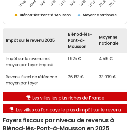
2014
2024
2010
2020
2012
2022
2006
2016
2008
2018
Blénod-lès-Pont-à-Mousson
Moyenne nationale
Blénod-lès-
Moyenne
Impôt sur le revenu 2025
Pont-à-
nationale
Mousson
Impôt sur le revenu net
1 925 €
4 516 €
moyen par foyer imposé
Revenu fiscal de référence
26 183 €
33 939 €
moyen par foyer
Les villes les plus riches de France
Les villes où l'on paye le plus d'impôt sur le revenu
Foyers fiscaux par niveau de revenus à
Blénod-lès-Pont-à-Mousson en 2025