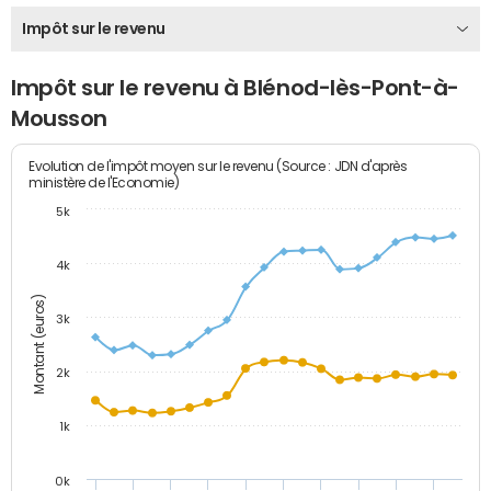
Impôt sur le revenu
Impôt sur le revenu à Blénod-lès-Pont-à-
Mousson
Evolution de l'impôt moyen sur le revenu (Source : JDN d'après
ministère de l'Economie)
5k
4k
Montant (euros)
3k
2k
1k
0k