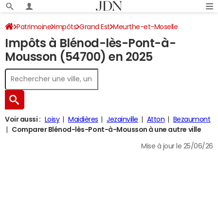
Patrimoine
Impôts
Grand Est
Meurthe-et-Moselle
Impôts à Blénod-lès-Pont-à-
Blénod-lès-Pont-à-Mousson
Impôt sur le revenu
Mousson (54700) en 2025
Voir aussi :
Loisy
Maidières
Jezainville
Atton
Bezaumont
Comparer Blénod-lès-Pont-à-Mousson à une autre ville
Mise à jour le 25/06/26