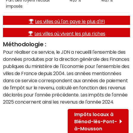
Part des foyers fiscaux
41,0 %
48,1 %
imposés
Les villes où l'on paye le plus d'IFI
Les villes où vivent les plus riches
Méthodologie :
Pour réaliser ce service, le JDN a recueilli l'ensemble des
données produites par la direction générale des Finances
publiques du ministère de l'Economie pour l'ensemble des
villes de France depuis 2004. Les années mentionnées
dans ce service correspondent aux années de paiement
de l'impôt sur le revenu, calculé en fonction des revenus
déclarés pour l'année précédente. Les impôts de l'année
2025 concernent ainsi les revenus de l'année 2024.
Impôts locaux à
Blénod-lès-Pont-
à-Mousson