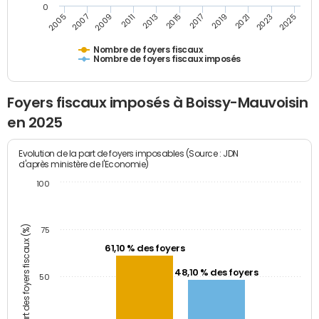
0
2009
2023
2017
2011
2025
2005
2019
2013
2007
2021
2015
Nombre de foyers fiscaux
Nombre de foyers fiscaux imposés
Foyers fiscaux imposés à Boissy-Mauvoisin
en 2025
Evolution de la part de foyers imposables (Source : JDN
d'après ministère de l'Economie)
100
Part des foyers fiscaux (%)
75
61,10 % des foyers
48,10 % des foyers
50