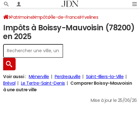
Patrimoine
Impôts
Île-de-France
Yvelines
Impôts à Boissy-Mauvoisin (78200)
Boissy-Mauvoisin
Impôt sur le revenu
en 2025
Voir aussi :
Ménerville
Perdreauville
Saint-Illiers-la-Ville
Bréval
Le Tertre-Saint-Denis
Comparer Boissy-Mauvoisin
à une autre ville
Mise à jour le 25/06/26