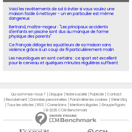
Voici les revêtements de sol à éviter si vous voulez une
maison facile à nettoyer - un en particulier est même
dangereux
Bertrand, maître-nageur : "Les principaux accidents
d'enfants en piscine sont dus au manque de forme
physique des parents"
Ce Français déloge les squatteurs de sa maison sans
violence grâce à un coup de fil particulièrement malin
Les neurologues en sont certains : ce sport est excellent
pour le cerveau et quelques minutes régulières suffisent
Qui sommes-nous ?
L'équipe
Notre société
Publicité
Contact
Recrutement
Données personnelles
Paramétrer les cookies
Gérer Utiq
Tous les articles
RSS
Corrections
Mentions légales
Groupe Figaro
© 2025 CCM Benchmark