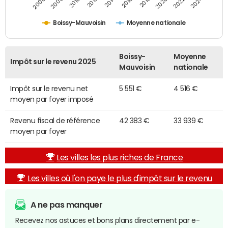
2014
2024
2010
2020
2012
2022
2006
2016
2008
2018
Boissy-Mauvoisin
Moyenne nationale
Boissy-
Moyenne
Impôt sur le revenu 2025
Mauvoisin
nationale
Impôt sur le revenu net
5 551 €
4 516 €
moyen par foyer imposé
Revenu fiscal de référence
42 383 €
33 939 €
moyen par foyer
Les villes les plus riches de France
Les villes où l'on paye le plus d'impôt sur le revenu
A ne pas manquer
Recevez nos astuces et bons plans directement par e-