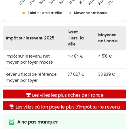
2014
2024
2010
2020
2012
2022
2006
2016
2008
2018
Saint-Illiers-la-Ville
Moyenne nationale
Saint-
Moyenne
Impôt sur le revenu 2025
Illiers-la-
nationale
Ville
Impôt sur le revenu net
4 484 €
4 516 €
moyen par foyer imposé
Revenu fiscal de référence
37 627 €
33 939 €
moyen par foyer
Les villes les plus riches de France
Les villes où l'on paye le plus d'impôt sur le revenu
A ne pas manquer