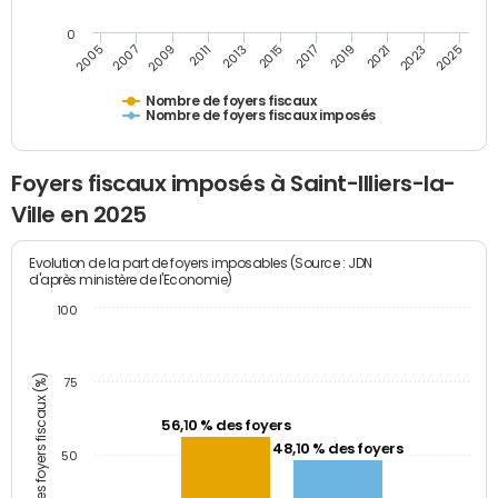
0
2009
2023
2017
2011
2025
2005
2019
2013
2007
2021
2015
Nombre de foyers fiscaux
Nombre de foyers fiscaux imposés
Foyers fiscaux imposés à Saint-Illiers-la-
Ville en 2025
Evolution de la part de foyers imposables (Source : JDN
d'après ministère de l'Economie)
100
Part des foyers fiscaux (%)
75
56,10 % des foyers
48,10 % des foyers
50