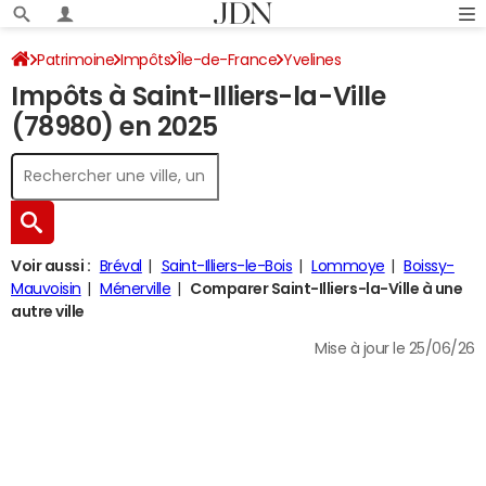
Patrimoine
Impôts
Île-de-France
Yvelines
Impôts à Saint-Illiers-la-Ville
Saint-Illiers-la-Ville
Impôt sur le revenu
(78980) en 2025
Voir aussi :
Bréval
Saint-Illiers-le-Bois
Lommoye
Boissy-
Mauvoisin
Ménerville
Comparer Saint-Illiers-la-Ville à une
autre ville
Mise à jour le 25/06/26