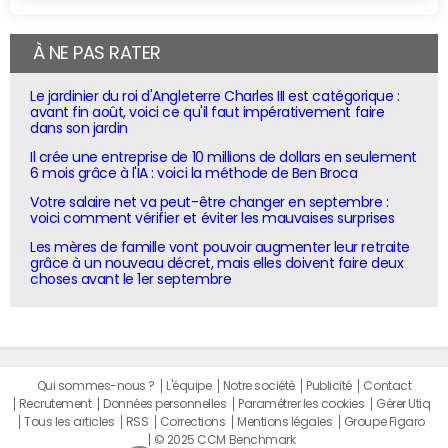
À NE PAS RATER
Le jardinier du roi d'Angleterre Charles III est catégorique :
avant fin août, voici ce qu'il faut impérativement faire
dans son jardin
Il crée une entreprise de 10 millions de dollars en seulement
6 mois grâce à l'IA : voici la méthode de Ben Broca
Votre salaire net va peut-être changer en septembre :
voici comment vérifier et éviter les mauvaises surprises
Les mères de famille vont pouvoir augmenter leur retraite
grâce à un nouveau décret, mais elles doivent faire deux
choses avant le 1er septembre
Qui sommes-nous ?
L'équipe
Notre société
Publicité
Contact
Recrutement
Données personnelles
Paramétrer les cookies
Gérer Utiq
Tous les articles
RSS
Corrections
Mentions légales
Groupe Figaro
© 2025 CCM Benchmark