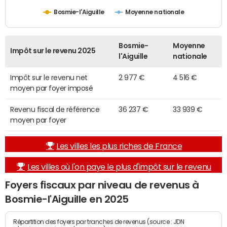
Bosmie-l'Aiguille
Moyenne nationale
Bosmie-
Moyenne
Impôt sur le revenu 2025
l'Aiguille
nationale
Impôt sur le revenu net
2 977 €
4 516 €
moyen par foyer imposé
Revenu fiscal de référence
36 237 €
33 939 €
moyen par foyer
Les villes les plus riches de France
Les villes où l'on paye le plus d'impôt sur le revenu
Foyers fiscaux par niveau de revenus à
Bosmie-l'Aiguille en 2025
Répartition des foyers par tranches de revenus (source : JDN