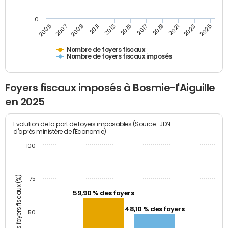
0
2023
2005
2009
2013
2017
2021
2025
2007
2011
2015
2019
Nombre de foyers fiscaux
Nombre de foyers fiscaux imposés
Foyers fiscaux imposés à Bosmie-l'Aiguille
en 2025
Evolution de la part de foyers imposables (Source : JDN
d'après ministère de l'Economie)
100
Part des foyers fiscaux (%)
75
59,90 % des foyers
48,10 % des foyers
50