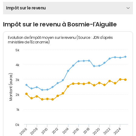
Impôt sur le revenu
Impôt sur le revenu à Bosmie-l'Aiguille
Evolution de l'impôt moyen sur le revenu (Source : JDN d'après
ministère de l'Economie)
5k
4k
Montant (euros)
3k
2k
1k
0k
2014
2024
2010
2020
2012
2022
2006
2016
2008
2018