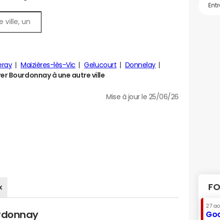
ray
Maizières-lès-Vic
Gelucourt
Donnelay
r Bourdonnay à une autre ville
Mise à jour le 25/06/26
FO
x
27 a
urdonnay
Goo