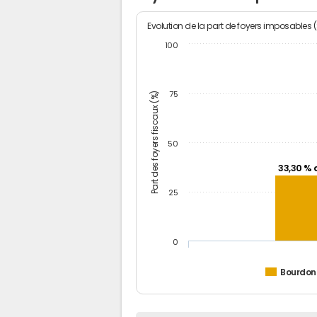
Evolution de la part de foyers imposables 
100
Part des foyers fiscaux (%)
75
50
33,30 % 
25
0
Bourdo