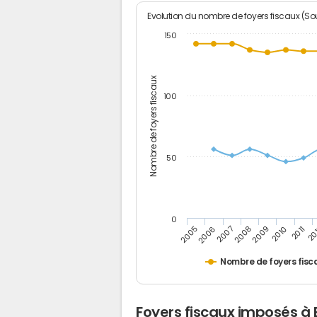
Evolution du nombre de foyers fiscaux (Sou
150
Nombre de foyers fiscaux
100
50
0
2005
20
2009
2006
2010
2007
2011
2008
Nombre de foyers fisc
Foyers fiscaux imposés à