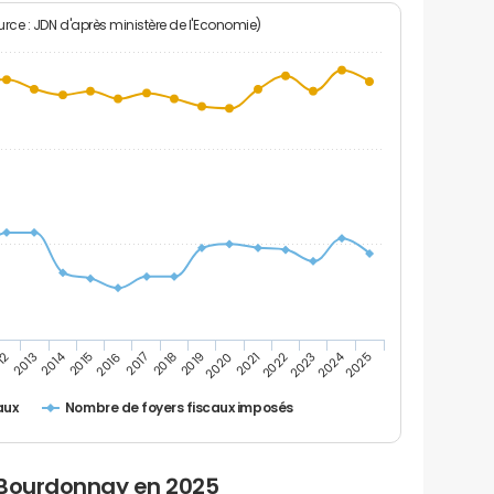
rce : JDN d'après ministère de l'Economie)
2024
2014
12
2019
2016
2023
2013
2020
2017
2021
2018
2025
2015
2022
Nombre de foyers fiscaux imposés
aux
 Bourdonnay en 2025