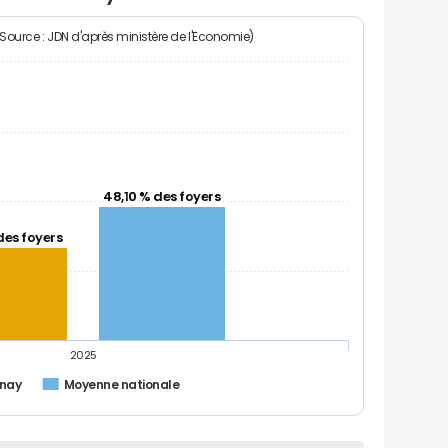
(Source : JDN d'après ministère de l'Economie)
48,10 % des foyers
des foyers
2025
nnay
Moyenne nationale