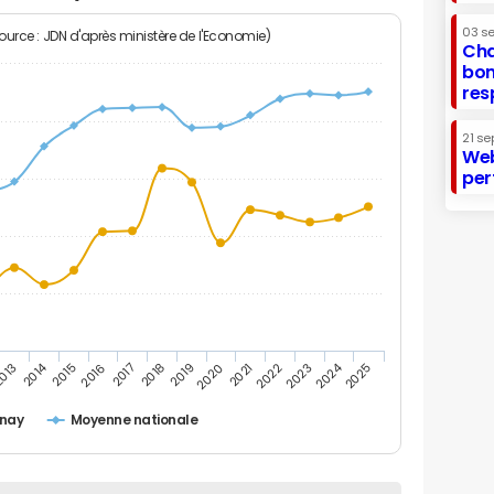
03 s
Source : JDN d'après ministère de l'Economie)
Cha
bon
res
21 se
Web
per
2014
2024
013
2015
2016
2017
2018
2019
2020
2021
2022
2023
2025
nnay
Moyenne nationale