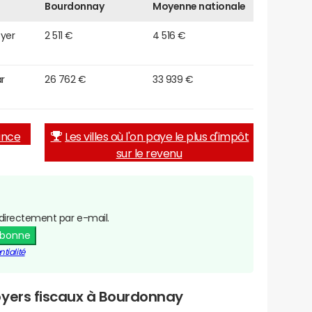
Bourdonnay
Moyenne nationale
oyer
2 511 €
4 516 €
r
26 762 €
33 939 €
rance
Les villes où l'on paye le plus d'impôt
sur le revenu
directement par e-mail.
abonne
tialité
oyers fiscaux à Bourdonnay