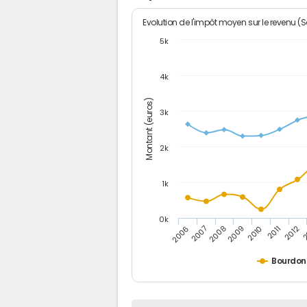
Evolution de l'impôt moyen sur le revenu (
5k
4k
Montant (euros)
3k
2k
1k
0k
2006
2007
2008
2009
2010
2011
2012
2
Bourdo