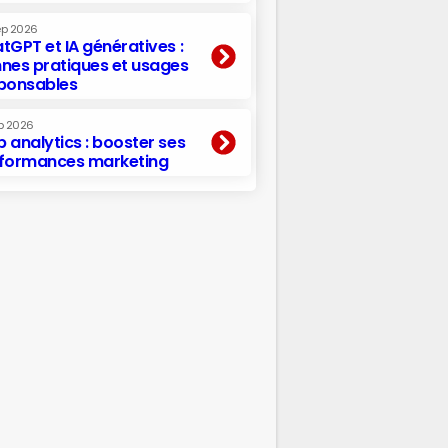
ep 2026
tGPT et IA génératives :
nes pratiques et usages
ponsables
p 2026
 analytics : booster ses
formances marketing