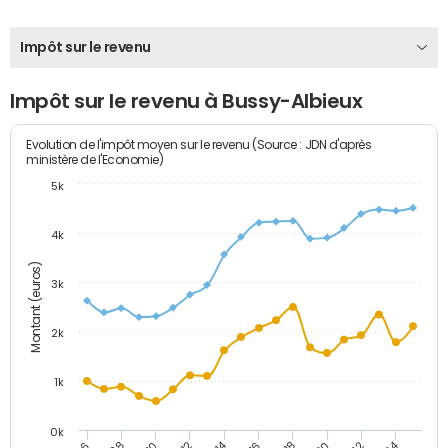
Impôt sur le revenu
Impôt sur le revenu à Bussy-Albieux
Evolution de l'impôt moyen sur le revenu (Source : JDN d'après
ministère de l'Economie)
5k
4k
Montant (euros)
3k
2k
1k
0k