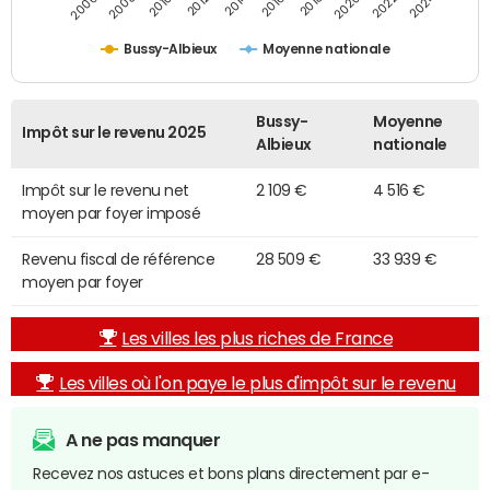
2014
2024
2010
2020
2012
2022
2006
2016
2008
2018
Bussy-Albieux
Moyenne nationale
Bussy-
Moyenne
Impôt sur le revenu 2025
Albieux
nationale
Impôt sur le revenu net
2 109 €
4 516 €
moyen par foyer imposé
Revenu fiscal de référence
28 509 €
33 939 €
moyen par foyer
Les villes les plus riches de France
Les villes où l'on paye le plus d'impôt sur le revenu
A ne pas manquer
Recevez nos astuces et bons plans directement par e-