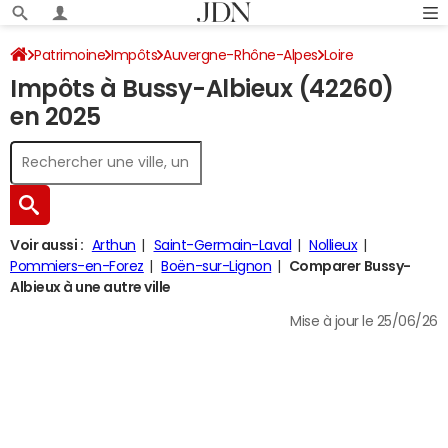
Patrimoine
Impôts
Auvergne-Rhône-Alpes
Loire
Impôts à Bussy-Albieux (42260)
Bussy-Albieux
Impôt sur le revenu
en 2025
Voir aussi :
Arthun
Saint-Germain-Laval
Nollieux
Pommiers-en-Forez
Boën-sur-Lignon
Comparer Bussy-
Albieux à une autre ville
Mise à jour le 25/06/26