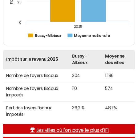
25
0
2025
Bussy-Albieux
Moyenne nationale
Bussy-
Moyenne
Impôt sur le revenu 2025
Albieux
des villes
Nombre de foyers fiscaux
304
1 186
Nombre de foyers fiscaux
110
574
imposés
Part des foyers fiscaux
36,2 %
48,1 %
imposés
Les villes où l'on paye le plus d'IFI