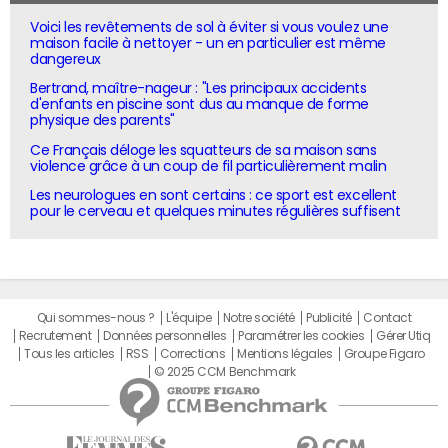
Voici les revêtements de sol à éviter si vous voulez une
maison facile à nettoyer - un en particulier est même
dangereux
Bertrand, maître-nageur : "Les principaux accidents
d'enfants en piscine sont dus au manque de forme
physique des parents"
Ce Français déloge les squatteurs de sa maison sans
violence grâce à un coup de fil particulièrement malin
Les neurologues en sont certains : ce sport est excellent
pour le cerveau et quelques minutes régulières suffisent
Qui sommes-nous ?
L'équipe
Notre société
Publicité
Contact
Recrutement
Données personnelles
Paramétrer les cookies
Gérer Utiq
Tous les articles
RSS
Corrections
Mentions légales
Groupe Figaro
© 2025 CCM Benchmark