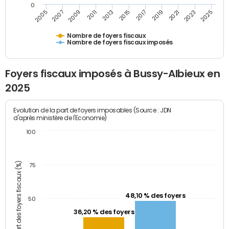
0
2009
2023
2017
2011
2025
2005
2019
2013
2007
2021
2015
Nombre de foyers fiscaux
Nombre de foyers fiscaux imposés
Foyers fiscaux imposés à Bussy-Albieux en
2025
Evolution de la part de foyers imposables (Source : JDN
d'après ministère de l'Economie)
100
Part des foyers fiscaux (%)
75
48,10 % des foyers
50
36,20 % des foyers