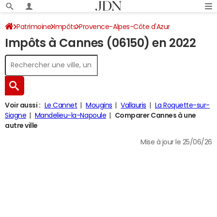
Patrimoine
Impôts
Provence-Alpes-Côte d'Azur
Impôts à Cannes (06150) en 2022
Alpes-Maritimes
Cannes
Impôt sur le revenu
Voir aussi :
Le Cannet
Mougins
Vallauris
La Roquette-sur-
Siagne
Mandelieu-la-Napoule
Comparer Cannes à une
autre ville
Mise à jour le 25/06/26