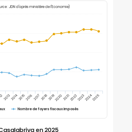
rce : JDN d'après ministère de l'Economie)
2024
2014
12
2019
2016
2023
2013
2020
2017
2021
2018
2025
2015
2022
Nombre de foyers fiscaux imposés
aux
 Casalabriva en 2025