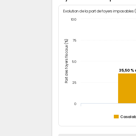
Evolution de la part de foyers imposables 
100
Part des foyers fiscaux (%)
75
50
35,50 % 
25
0
Casalab