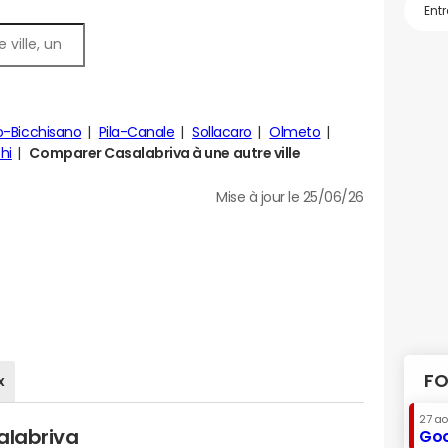
o-Bicchisano
Pila-Canale
Sollacaro
Olmeto
hi
Comparer Casalabriva à une autre ville
Mise à jour le 25/06/26
FO
x
27 a
alabriva
Goo