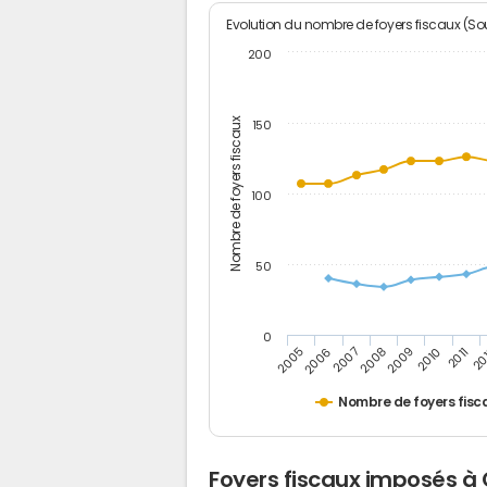
Evolution du nombre de foyers fiscaux (Sou
200
Nombre de foyers fiscaux
150
100
50
0
2005
20
2009
2006
2010
2007
2011
2008
Nombre de foyers fisc
Foyers fiscaux imposés à