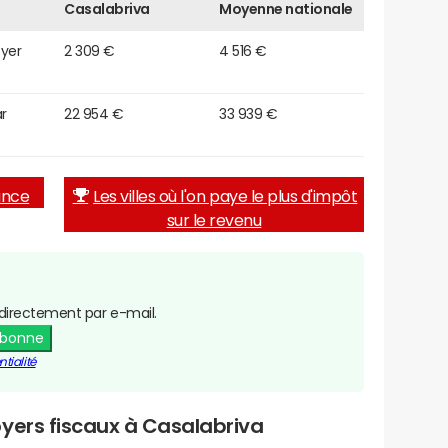
Casalabriva
Moyenne nationale
oyer
2 309 €
4 516 €
r
22 954 €
33 939 €
rance
Les villes où l'on paye le plus d'impôt
sur le revenu
directement par e-mail.
abonne
tialité
yers fiscaux à Casalabriva