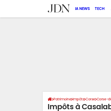
IA NEWS
TECH
Patrimoine
Impôts
Corse
Corse-d
Impôts à Casalab