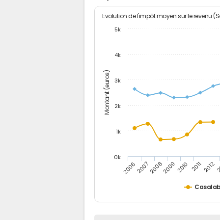
Evolution de l'impôt moyen sur le revenu (
5k
4k
Montant (euros)
3k
2k
1k
0k
2006
2007
2008
2009
2010
2011
2012
2
Casalab