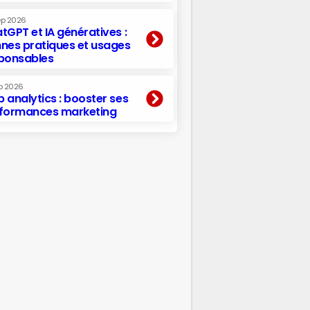
ep 2026
tGPT et IA génératives :
nes pratiques et usages
ponsables
p 2026
 analytics : booster ses
formances marketing