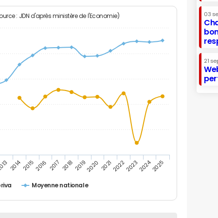
03 s
Source : JDN d'après ministère de l'Economie)
Cha
bon
res
21 se
Web
per
2014
2024
013
2015
2016
2017
2018
2019
2020
2021
2022
2023
2025
riva
Moyenne nationale