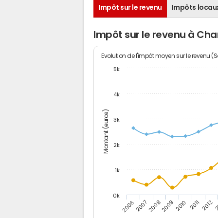
Impôt sur le revenu
Impôts locau
Impôt sur le revenu à 
Evolution de l'impôt moyen sur le revenu (
5k
4k
Montant (euros)
3k
2k
1k
0k
2006
2007
2008
2009
2010
2011
2012
2