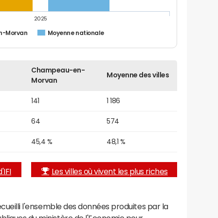
2025
n-Morvan
Moyenne nationale
Champeau-en-
Moyenne des villes
Morvan
141
1 186
64
574
45,4 %
48,1 %
'IFI
Les villes où vivent les plus riches
recueilli l'ensemble des données produites par la
ubliques du ministère de l'Economie pour