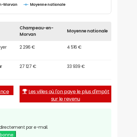
n-Morvan
Moyenne nationale
Champeau-en-
Moyenne nationale
Morvan
oyer
2 296 €
4 516 €
r
27 127 €
33 939 €
rance
Les villes où l'on paye le plus d'impôt
sur le revenu
directement par e-mail.
abonne