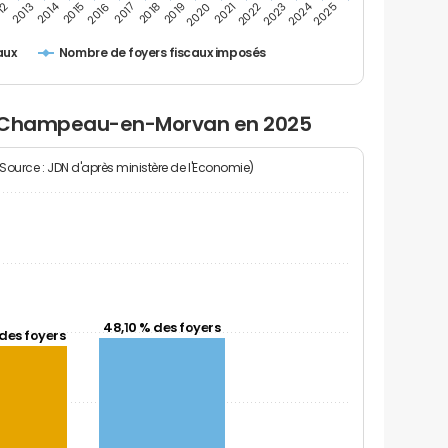
2024
2014
12
2019
2016
2023
2013
2020
2017
2021
2018
2025
2015
2022
Nombre de foyers fiscaux imposés
aux
à Champeau-en-Morvan en 2025
(Source : JDN d'après ministère de l'Economie)
48,10 % des foyers
des foyers