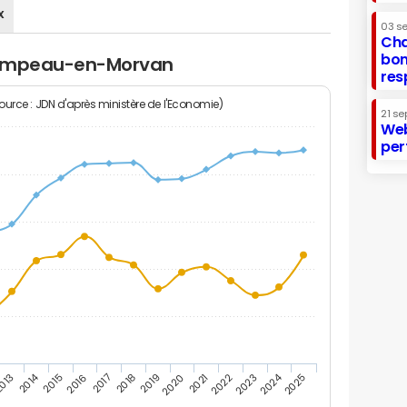
x
03 s
Cha
bon
Champeau-en-Morvan
res
Source : JDN d'après ministère de l'Economie)
21 se
Web
per
2014
2024
013
2015
2016
2017
2018
2019
2020
2021
2022
2023
2025