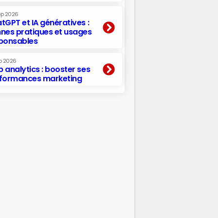
ep 2026
tGPT et IA génératives :
nes pratiques et usages
ponsables
p 2026
 analytics : booster ses
formances marketing