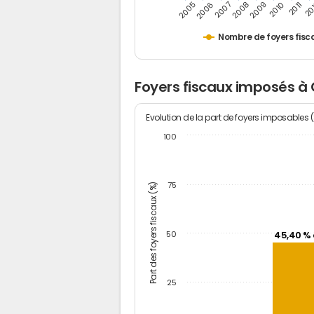
2005
20
2009
2006
2010
2007
2011
2008
Nombre de foyers fisc
Foyers fiscaux imposés 
Evolution de la part de foyers imposables 
100
Part des foyers fiscaux (%)
75
50
45,40 % 
25