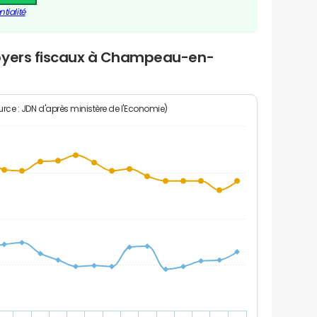
tialité
foyers fiscaux à Champeau-en-
rce : JDN d'après ministère de l'Economie)