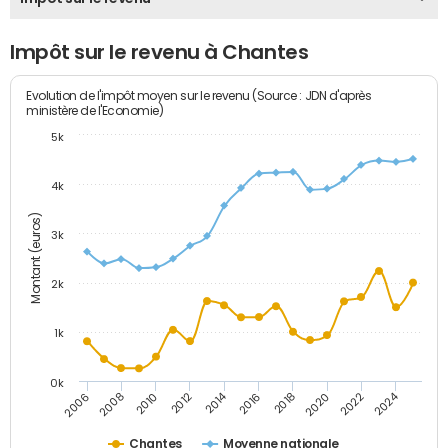
Impôt sur le revenu à Chantes
Evolution de l'impôt moyen sur le revenu (Source : JDN d'après
ministère de l'Economie)
5k
4k
Montant (euros)
3k
2k
1k
0k
2014
2024
2010
2020
2012
2022
2006
2016
2008
2018
Chantes
Moyenne nationale