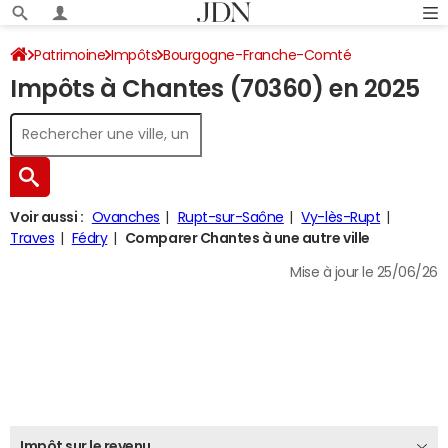
Patrimoine
Impôts
Bourgogne-Franche-Comté
Impôts à Chantes (70360) en 2025
Haute-Saône
Chantes
Impôt sur le revenu
Voir aussi :
Ovanches
Rupt-sur-Saône
Vy-lès-Rupt
Traves
Fédry
Comparer Chantes à une autre ville
Mise à jour le 25/06/26
Impôt sur le revenu