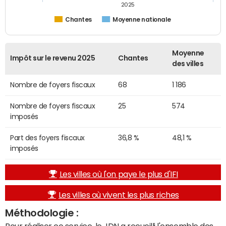
2025
Chantes
Moyenne nationale
Moyenne
Impôt sur le revenu 2025
Chantes
des villes
Nombre de foyers fiscaux
68
1 186
Nombre de foyers fiscaux
25
574
imposés
Part des foyers fiscaux
36,8 %
48,1 %
imposés
Les villes où l'on paye le plus d'IFI
Les villes où vivent les plus riches
Méthodologie :
Pour réaliser ce service, le JDN a recueilli l'ensemble des