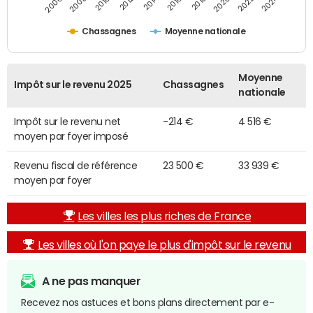
2014
2024
2010
2020
2012
2022
2006
2016
2008
2018
Chassagnes
Moyenne nationale
Moyenne
Impôt sur le revenu 2025
Chassagnes
nationale
Impôt sur le revenu net
-214 €
4 516 €
moyen par foyer imposé
Revenu fiscal de référence
23 500 €
33 939 €
moyen par foyer
Les villes les plus riches de France
Les villes où l'on paye le plus d'impôt sur le revenu
A ne pas manquer
Recevez nos astuces et bons plans directement par e-