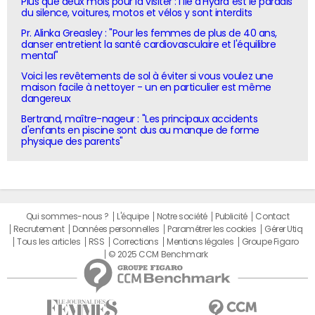
Plus que deux mois pour la visiter : l'île d'Hydra est le paradis
du silence, voitures, motos et vélos y sont interdits
Pr. Alinka Greasley : "Pour les femmes de plus de 40 ans,
danser entretient la santé cardiovasculaire et l'équilibre
mental"
Voici les revêtements de sol à éviter si vous voulez une
maison facile à nettoyer - un en particulier est même
dangereux
Bertrand, maître-nageur : "Les principaux accidents
d'enfants en piscine sont dus au manque de forme
physique des parents"
Qui sommes-nous ?
L'équipe
Notre société
Publicité
Contact
Recrutement
Données personnelles
Paramétrer les cookies
Gérer Utiq
Tous les articles
RSS
Corrections
Mentions légales
Groupe Figaro
© 2025 CCM Benchmark