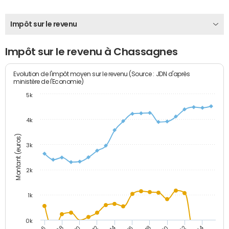
Impôt sur le revenu
Impôt sur le revenu à Chassagnes
Evolution de l'impôt moyen sur le revenu (Source : JDN d'après
ministère de l'Economie)
5k
4k
Montant (euros)
3k
2k
1k
0k