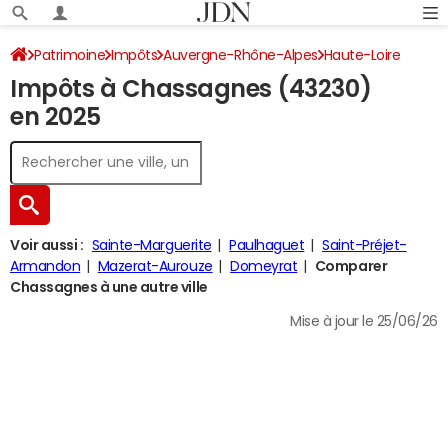
Patrimoine
Impôts
Auvergne-Rhône-Alpes
Haute-Loire
Impôts à Chassagnes (43230)
Chassagnes
Impôt sur le revenu
en 2025
Voir aussi :
Sainte-Marguerite
Paulhaguet
Saint-Préjet-
Armandon
Mazerat-Aurouze
Domeyrat
Comparer
Chassagnes à une autre ville
Mise à jour le 25/06/26