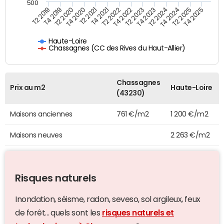
500
T4 2021
T2 2025
T2 2019
T4 2022
T2 2020
T4 2023
T2 2021
T4 2024
T2 2022
T4 2025
T4 2019
T2 2023
T4 2020
T2 2024
Haute-Loire
Chassagnes (CC des Rives du Haut-Allier)
Chassagnes
Prix au m2
Haute-Loire
(43230)
Maisons anciennes
761 €/m2
1 200 €/m2
Maisons neuves
2 263 €/m2
Risques naturels
Inondation, séisme, radon, seveso, sol argileux, feux
de forêt... quels sont les
risques naturels et