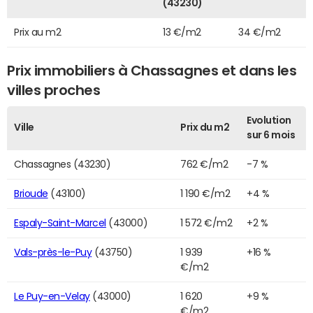
(43230)
Prix au m2
13 €/m2
34 €/m2
Prix immobiliers à Chassagnes et dans les
villes proches
Evolution
Ville
Prix du m2
sur 6 mois
Chassagnes (43230)
762 €/m2
-7 %
Brioude
(43100)
1 190 €/m2
+4 %
Espaly-Saint-Marcel
(43000)
1 572 €/m2
+2 %
Vals-près-le-Puy
(43750)
1 939
+16 %
€/m2
Le Puy-en-Velay
(43000)
1 620
+9 %
€/m2