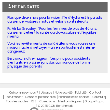
À NE PAS RATER
Plus que deux mois pour la visiter : l'île d'Hydra est le paradis
du silence, voitures, motos et vélos y sont interdits
Pr. Alinka Greasley : "Pour les femmes de plus de 40 ans,
danser entretient la santé cardiovasculaire et l'équilibre
mental"
Voici les revêtements de sol à éviter si vous voulez une
maison facile à nettoyer - un en particulier est même
dangereux
Bertrand, maître-nageur : "Les principaux accidents
d'enfants en piscine sont dus au manque de forme
physique des parents"
Qui sommes-nous ?
L'équipe
Notre société
Publicité
Contact
Recrutement
Données personnelles
Paramétrer les cookies
Gérer Utiq
Tous les articles
RSS
Corrections
Mentions légales
Groupe Figaro
© 2025 CCM Benchmark