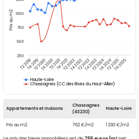
Prix au m2
1000
750
500
250
T4 2021
T2 2025
T2 2019
T4 2022
T2 2020
T4 2023
T2 2021
T4 2024
T2 2022
T4 2025
T4 2019
T2 2023
T4 2020
T2 2024
Haute-Loire
Chassagnes (CC des Rives du Haut-Allier)
Chassagnes
Appartements et maisons
Haute-Loire
(43230)
Prix au m2
762 €/m2
1 293 €/m2
Le prix des biens immobiliers est de
755 euros/m²
net