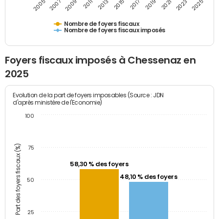
2009
2023
2017
2011
2025
2005
2019
2013
2007
2021
2015
Nombre de foyers fiscaux
Nombre de foyers fiscaux imposés
Foyers fiscaux imposés à Chessenaz en
2025
Evolution de la part de foyers imposables (Source : JDN
d'après ministère de l'Economie)
100
Part des foyers fiscaux (%)
75
58,30 % des foyers
48,10 % des foyers
50
25