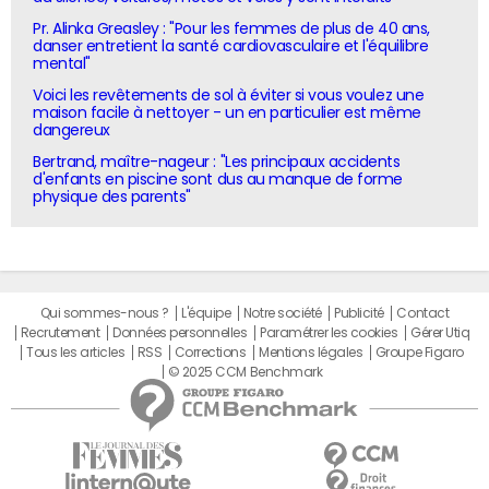
Pr. Alinka Greasley : "Pour les femmes de plus de 40 ans,
danser entretient la santé cardiovasculaire et l'équilibre
mental"
Voici les revêtements de sol à éviter si vous voulez une
maison facile à nettoyer - un en particulier est même
dangereux
Bertrand, maître-nageur : "Les principaux accidents
d'enfants en piscine sont dus au manque de forme
physique des parents"
Qui sommes-nous ?
L'équipe
Notre société
Publicité
Contact
Recrutement
Données personnelles
Paramétrer les cookies
Gérer Utiq
Tous les articles
RSS
Corrections
Mentions légales
Groupe Figaro
© 2025 CCM Benchmark