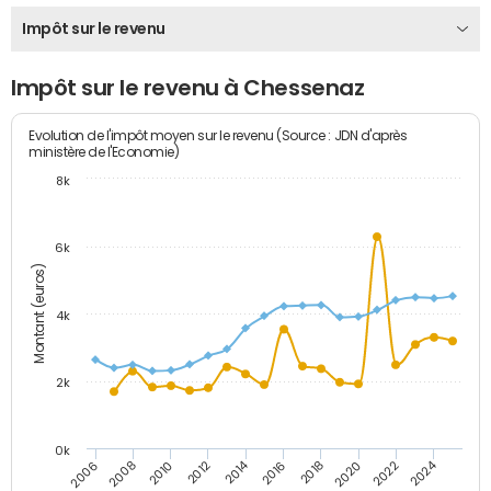
Impôt sur le revenu
Impôt sur le revenu à Chessenaz
Evolution de l'impôt moyen sur le revenu (Source : JDN d'après
ministère de l'Economie)
8k
6k
Montant (euros)
4k
2k
0k
2014
2024
2010
2020
2012
2022
2006
2016
2008
2018