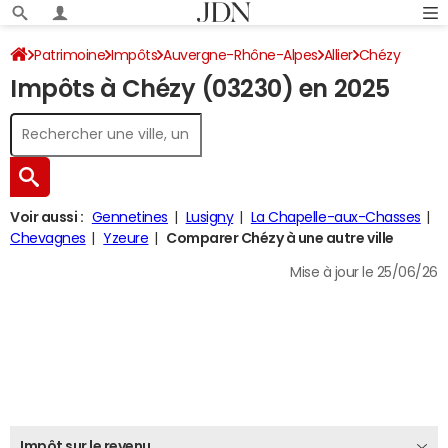
Patrimoine
Impôts
Auvergne-Rhône-Alpes
Allier
Chézy
Impôts à Chézy (03230) en 2025
Impôt sur le revenu
Voir aussi :
Gennetines
Lusigny
La Chapelle-aux-Chasses
Chevagnes
Yzeure
Comparer Chézy à une autre ville
Mise à jour le 25/06/26
Impôt sur le revenu