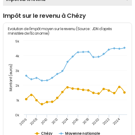
Impôt sur le revenu à Chézy
Evolution de l'impôt moyen sur le revenu (Source : JDN d'après
ministère de l'Economie)
5k
4k
Montant (euros)
3k
2k
1k
0k
2014
2024
2010
2020
2012
2022
2006
2016
2008
2018
Chézy
Moyenne nationale