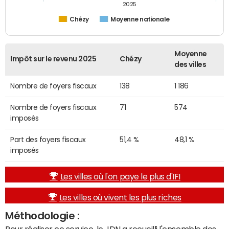
2025
Chézy
Moyenne nationale
Moyenne
Impôt sur le revenu 2025
Chézy
des villes
Nombre de foyers fiscaux
138
1 186
Nombre de foyers fiscaux
71
574
imposés
Part des foyers fiscaux
51,4 %
48,1 %
imposés
Les villes où l'on paye le plus d'IFI
Les villes où vivent les plus riches
Méthodologie :
Pour réaliser ce service, le JDN a recueilli l'ensemble des