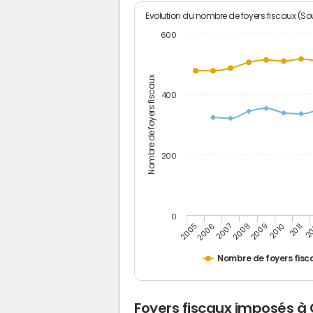
Evolution du nombre de foyers fiscaux (Sou
600
Nombre de foyers fiscaux
400
200
0
2009
2010
2011
2005
2
2006
2007
2008
Nombre de foyers fisc
Foyers fiscaux imposés à