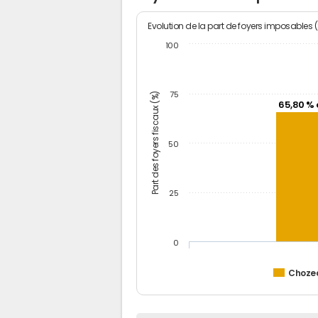
Evolution de la part de foyers imposables 
100
Part des foyers fiscaux (%)
75
65,80 % 
50
25
0
Choze