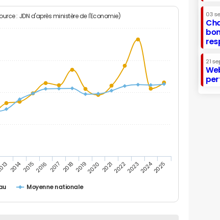
03 s
Source : JDN d'après ministère de l'Economie)
Cha
bon
res
21 se
Web
per
2014
2024
013
2015
2016
2017
2018
2019
2020
2021
2022
2023
2025
au
Moyenne nationale