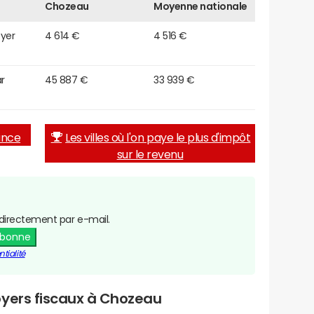
Chozeau
Moyenne nationale
oyer
4 614 €
4 516 €
r
45 887 €
33 939 €
rance
Les villes où l'on paye le plus d'impôt
sur le revenu
directement par e-mail.
abonne
tialité
oyers fiscaux à Chozeau