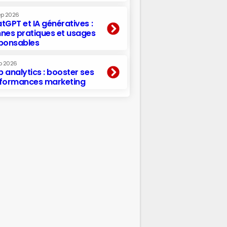
ep 2026
tGPT et IA génératives :
nes pratiques et usages
ponsables
p 2026
 analytics : booster ses
formances marketing