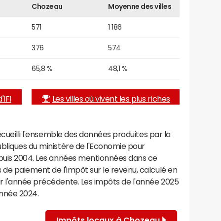
Chozeau
Moyenne des villes
571
1 186
376
574
65,8 %
48,1 %
'IFI
Les villes où vivent les plus riches
recueilli l'ensemble des données produites par la
ubliques du ministère de l'Economie pour
epuis 2004. Les années mentionnées dans ce
de paiement de l'impôt sur le revenu, calculé en
r l'année précédente. Les impôts de l'année 2025
année 2024.
Impôts locaux à Chozeau