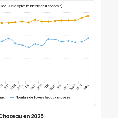
rce : JDN d'après ministère de l'Economie)
2024
2014
2016
2023
2017
2018
2025
012
2019
2013
2020
2021
2015
2022
Nombre de foyers fiscaux imposés
aux
 Chozeau en 2025