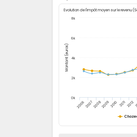
Evolution de l'impôt moyen sur le revenu (
8k
6k
Montant (euros)
4k
2k
0k
2006
2007
2008
2009
2010
2011
2012
2
Choze