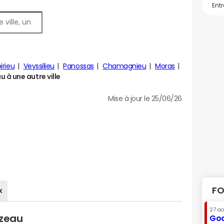
irieu
Veyssilieu
Panossas
Chamagnieu
Moras
à une autre ville
Mise à jour le 25/06/26
FO
x
27 a
ozeau
Goo