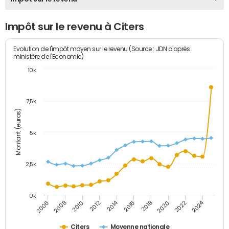
Impôt sur le revenu à Citers
Evolution de l'impôt moyen sur le revenu (Source : JDN d'après
ministère de l'Economie)
10k
7,5k
Montant (euros)
5k
2,5k
0k
2014
2024
2010
2020
2006
2016
2012
2022
2008
2018
Citers
Moyenne nationale