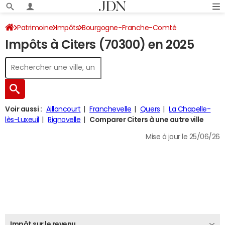
Patrimoine
Impôts
Bourgogne-Franche-Comté
Impôts à Citers (70300) en 2025
Haute-Saône
Citers
Impôt sur le revenu
Voir aussi :
Ailloncourt
Franchevelle
Quers
La Chapelle-
lès-Luxeuil
Rignovelle
Comparer Citers à une autre ville
Mise à jour le 25/06/26
Impôt sur le revenu