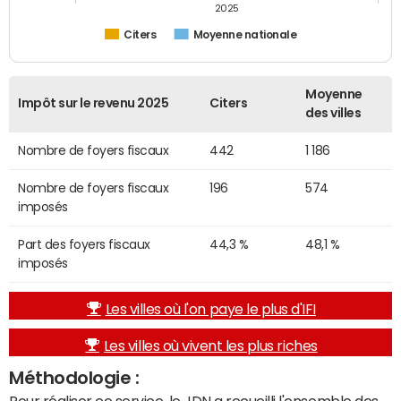
2025
Citers
Moyenne nationale
Moyenne
Impôt sur le revenu 2025
Citers
des villes
Nombre de foyers fiscaux
442
1 186
Nombre de foyers fiscaux
196
574
imposés
Part des foyers fiscaux
44,3 %
48,1 %
imposés
Les villes où l'on paye le plus d'IFI
Les villes où vivent les plus riches
Méthodologie :
Pour réaliser ce service, le JDN a recueilli l'ensemble des