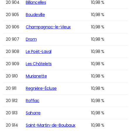
20 904
Billancelles
10,98 %
20 905
Boudeville
10,98 %
20 906
Champagnac-le-Vieux
10,98 %
20 907
Drom
10,98 %
20 908
Le Poët-Laval
10,98 %
20 909
Les Châtelets
10,98 %
20 910
Murianette
10,98 %
20 911
Regnière-Écluse
10,98 %
20 912
Roffiac
10,98 %
20 913
Sahorre
10,98 %
20 914
Saint-Martin-de-Boubaux
10,98 %