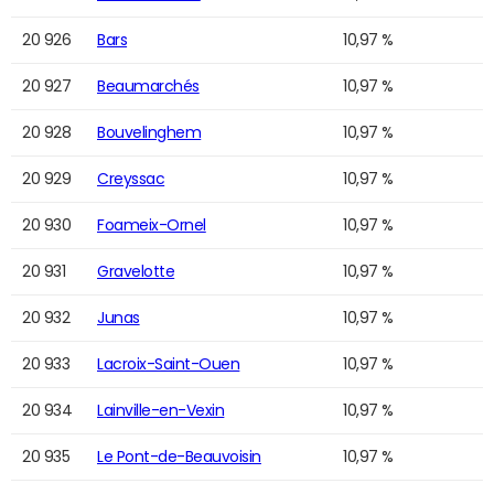
20 926
Bars
10,97 %
20 927
Beaumarchés
10,97 %
20 928
Bouvelinghem
10,97 %
20 929
Creyssac
10,97 %
20 930
Foameix-Ornel
10,97 %
20 931
Gravelotte
10,97 %
20 932
Junas
10,97 %
20 933
Lacroix-Saint-Ouen
10,97 %
20 934
Lainville-en-Vexin
10,97 %
20 935
Le Pont-de-Beauvoisin
10,97 %