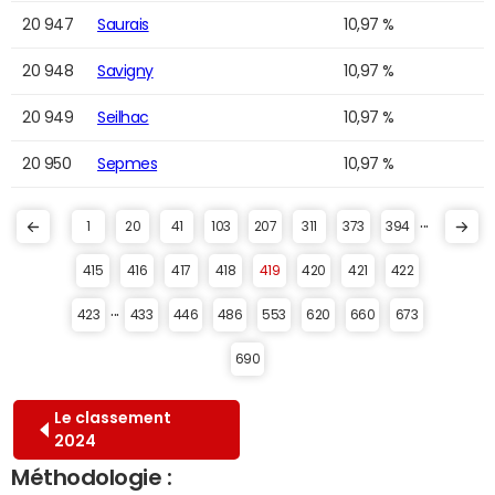
20 947
Saurais
10,97 %
20 948
Savigny
10,97 %
20 949
Seilhac
10,97 %
20 950
Sepmes
10,97 %
...
1
20
41
103
207
311
373
394
415
416
417
418
419
420
421
422
...
423
433
446
486
553
620
660
673
690
Le classement
2024
Méthodologie :