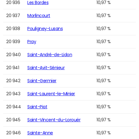
20 936
Les Bordes
10,97 %
20 937
Morlincourt
10,97 %
20 938
Pouligney-Lusans
10,97 %
20 939
Pray
10,97 %
20 940
Saint-André-de-Lidon
10,97 %
20 941
Saint-Avit-Sénieur
10,97 %
20 942
Saint-Germier
10,97 %
20 943
Saint-Laurent-le-Minier
10,97 %
20 944
Saint-Piat
10,97 %
20 945
Saint-Vincent-du-Lorouër
10,97 %
20 946
Sainte-Anne
10,97 %