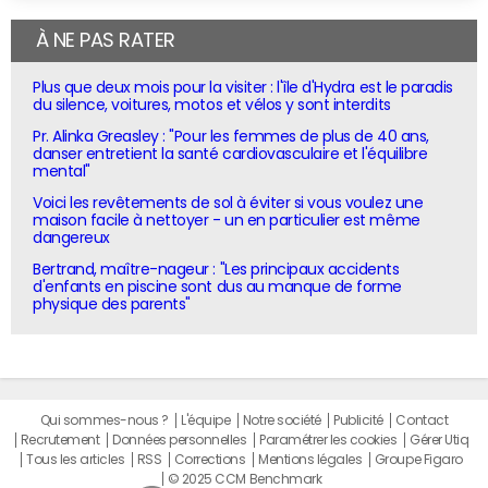
À NE PAS RATER
Plus que deux mois pour la visiter : l'île d'Hydra est le paradis
du silence, voitures, motos et vélos y sont interdits
Pr. Alinka Greasley : "Pour les femmes de plus de 40 ans,
danser entretient la santé cardiovasculaire et l'équilibre
mental"
Voici les revêtements de sol à éviter si vous voulez une
maison facile à nettoyer - un en particulier est même
dangereux
Bertrand, maître-nageur : "Les principaux accidents
d'enfants en piscine sont dus au manque de forme
physique des parents"
Qui sommes-nous ?
L'équipe
Notre société
Publicité
Contact
Recrutement
Données personnelles
Paramétrer les cookies
Gérer Utiq
Tous les articles
RSS
Corrections
Mentions légales
Groupe Figaro
© 2025 CCM Benchmark