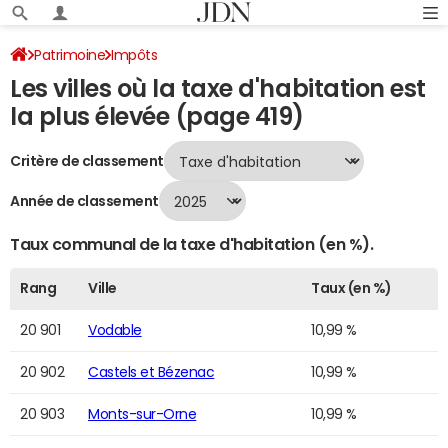
Patrimoine
Impôts
Les villes où la taxe d'habitation est
Villes où la taxe d'habitation est la plus élevée
Page 419
la plus élevée (page 419)
Critère de classement
Année de classement
Taux communal de la taxe d'habitation (en %).
Rang
Ville
Taux (en %)
20 901
Vodable
10,99 %
20 902
Castels et Bézenac
10,99 %
20 903
Monts-sur-Orne
10,99 %