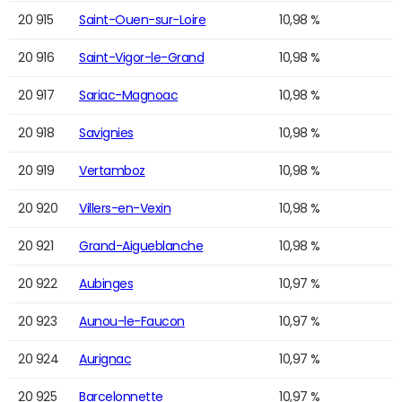
20 915
Saint-Ouen-sur-Loire
10,98 %
20 916
Saint-Vigor-le-Grand
10,98 %
20 917
Sariac-Magnoac
10,98 %
20 918
Savignies
10,98 %
20 919
Vertamboz
10,98 %
20 920
Villers-en-Vexin
10,98 %
20 921
Grand-Aigueblanche
10,98 %
20 922
Aubinges
10,97 %
20 923
Aunou-le-Faucon
10,97 %
20 924
Aurignac
10,97 %
20 925
Barcelonnette
10,97 %