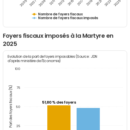
2009
2023
2017
2011
2025
2005
2019
2013
2007
2021
2015
Nombre de foyers fiscaux
Nombre de foyers fiscaux imposés
Foyers fiscaux imposés à la Martyre en
2025
Evolution de la part de foyers imposables (Source : JDN
d'après ministère de l'Economie)
100
Part des foyers fiscaux (%)
75
51,80 % des foyers
50
25