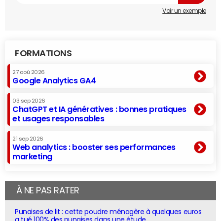
Voir un exemple
FORMATIONS
27 aoû 2026
Google Analytics GA4
03 sep 2026
ChatGPT et IA génératives : bonnes pratiques
et usages responsables
21 sep 2026
Web analytics : booster ses performances
marketing
À NE PAS RATER
Punaises de lit : cette poudre ménagère à quelques euros
a tué 100% des punaises dans une étude