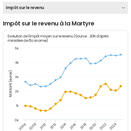
Impôt sur le revenu
Impôt sur le revenu à la Martyre
Evolution de l'impôt moyen sur le revenu (Source : JDN d'après
ministère de l'Economie)
5k
4k
Montant (euros)
3k
2k
1k
0k
2014
2024
2010
2020
2012
2022
2006
2016
2008
2018