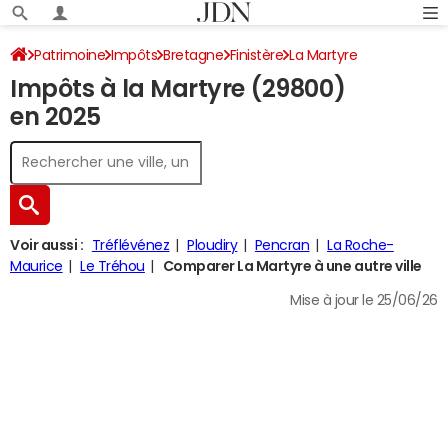
Patrimoine
Impôts
Bretagne
Finistère
La Martyre
Impôts à la Martyre (29800)
Impôt sur le revenu
en 2025
Voir aussi :
Tréflévénez
Ploudiry
Pencran
La Roche-
Maurice
Le Tréhou
Comparer La Martyre à une autre ville
Mise à jour le 25/06/26