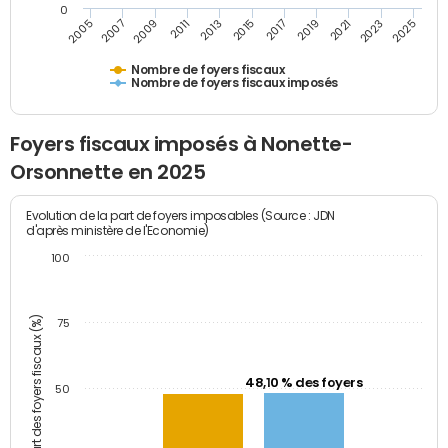
0
2009
2023
2017
2011
2025
2005
2019
2013
2007
2021
2015
Nombre de foyers fiscaux
Nombre de foyers fiscaux imposés
Foyers fiscaux imposés à Nonette-
Orsonnette en 2025
Evolution de la part de foyers imposables (Source : JDN
d'après ministère de l'Economie)
100
Part des foyers fiscaux (%)
75
48,10 % des foyers
50