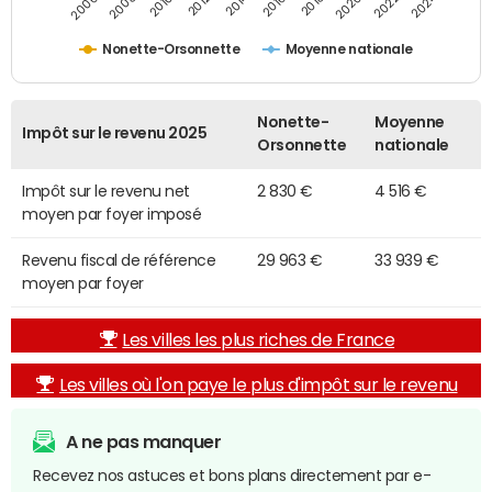
2014
2024
2010
2020
2012
2022
2006
2016
2008
2018
Nonette-Orsonnette
Moyenne nationale
Nonette-
Moyenne
Impôt sur le revenu 2025
Orsonnette
nationale
Impôt sur le revenu net
2 830 €
4 516 €
moyen par foyer imposé
Revenu fiscal de référence
29 963 €
33 939 €
moyen par foyer
Les villes les plus riches de France
Les villes où l'on paye le plus d'impôt sur le revenu
A ne pas manquer
Recevez nos astuces et bons plans directement par e-