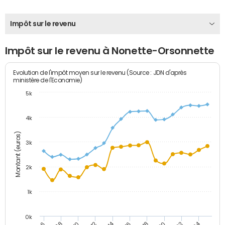
Impôt sur le revenu
Impôt sur le revenu à Nonette-Orsonnette
Evolution de l'impôt moyen sur le revenu (Source : JDN d'après
ministère de l'Economie)
5k
4k
Montant (euros)
3k
2k
1k
0k