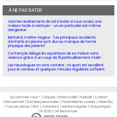
À NE PAS RATER
Voici les revêtements de sol à éviter si vous voulez une
maison facile à nettoyer - un en particulier est même
dangereux
Bertrand, maître-nageur : "Les principaux accidents
d'enfants en piscine sont dus au manque de forme
physique des parents"
Ce Français déloge les squatteurs de sa maison sans
violence grâce à un coup de fil particulièrement malin
Les neurologues en sont certains : ce sport est excellent
pour le cerveau et quelques minutes régulières suffisent
Qui sommes-nous ?
L'équipe
Notre société
Publicité
Contact
Recrutement
Données personnelles
Paramétrer les cookies
Gérer Utiq
Tous les articles
RSS
Corrections
Mentions légales
Groupe Figaro
© 2025 CCM Benchmark