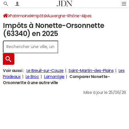
Patrimoine
Impôts
Auvergne-Rhône-Alpes
Impôts à Nonette-Orsonnette
Puy-de-Dôme
Nonette-Orsonnette
Impôt sur le revenu
(63340) en 2025
Voir aussi :
Le Breuil-sur-Couze
Saint-Martin-des-Plains
Les
Pradeaux
Le Broc
Lamontgie
Comparer Nonette-
Orsonnette à une autre ville
Mise à jour le 25/06/26