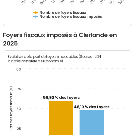
2009
2023
2017
2011
2025
2005
2019
2013
2007
2021
2015
Nombre de foyers fiscaux
Nombre de foyers fiscaux imposés
Foyers fiscaux imposés à Clerlande en
2025
Evolution de la part de foyers imposables (Source : JDN
d'après ministère de l'Economie)
100
Part des foyers fiscaux (%)
75
59,90 % des foyers
48,10 % des foyers
50
25