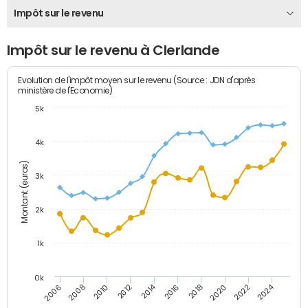
Impôt sur le revenu
Impôt sur le revenu à Clerlande
Evolution de l'impôt moyen sur le revenu (Source : JDN d'après
ministère de l'Economie)
5k
4k
Montant (euros)
3k
2k
1k
0k
2014
2024
2010
2020
2012
2022
2006
2016
2008
2018