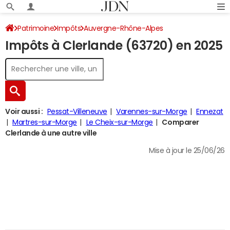
Patrimoine
Impôts
Auvergne-Rhône-Alpes
Impôts à Clerlande (63720) en 2025
Puy-de-Dôme
Clerlande
Impôt sur le revenu
Voir aussi :
Pessat-Villeneuve
Varennes-sur-Morge
Ennezat
Martres-sur-Morge
Le Cheix-sur-Morge
Comparer
Clerlande à une autre ville
Mise à jour le 25/06/26