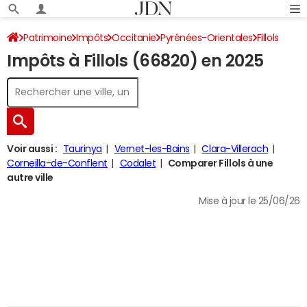
Patrimoine
Impôts
Occitanie
Pyrénées-Orientales
Fillols
Impôts à Fillols (66820) en 2025
Impôt sur le revenu
Voir aussi :
Taurinya
Vernet-les-Bains
Clara-Villerach
Corneilla-de-Conflent
Codalet
Comparer Fillols à une
autre ville
Mise à jour le 25/06/26