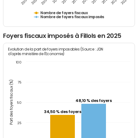
2009
2023
2017
2011
2025
2005
2019
2013
2007
2021
2015
Nombre de foyers fiscaux
Nombre de foyers fiscaux imposés
Foyers fiscaux imposés à Fillols en 2025
Evolution de la part de foyers imposables (Source : JDN
d'après ministère de l'Economie)
100
Part des foyers fiscaux (%)
75
48,10 % des foyers
50
34,50 % des foyers
25