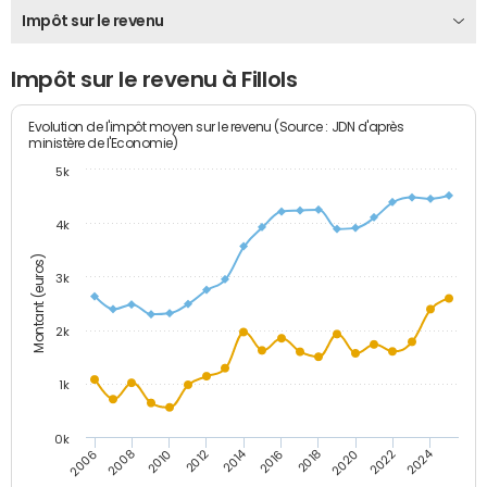
Impôt sur le revenu
Impôt sur le revenu à Fillols
Evolution de l'impôt moyen sur le revenu (Source : JDN d'après
ministère de l'Economie)
5k
4k
Montant (euros)
3k
2k
1k
0k
2014
2024
2010
2020
2012
2022
2006
2016
2008
2018