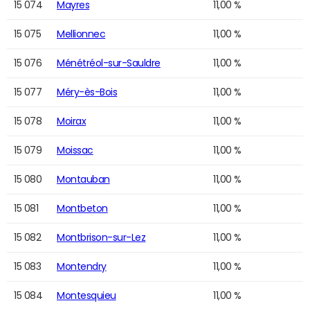
15 074
Mayres
11,00 %
15 075
Mellionnec
11,00 %
15 076
Ménétréol-sur-Sauldre
11,00 %
15 077
Méry-ès-Bois
11,00 %
15 078
Moirax
11,00 %
15 079
Moissac
11,00 %
15 080
Montauban
11,00 %
15 081
Montbeton
11,00 %
15 082
Montbrison-sur-Lez
11,00 %
15 083
Montendry
11,00 %
15 084
Montesquieu
11,00 %