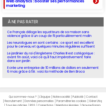
Web analytics : booster ses performances
marketing
À NE PAS RATER
Ce Français déloge les squatteurs de sa maison sans
violence grâce à un coup de fil particulièrement malin
Les neurologues en sont certains : ce sport est excellent
pour le cerveau et quelques minutes régulières suffisent
Le jardinier du roi d'Angleterre Charles III est catégorique :
avant fin août, voici ce qu'il faut impérativement faire
dans son jardin
Il crée une entreprise de 10 millions de dollars en seulement
6 mois grâce à l'IA : voici la méthode de Ben Broca
Qui sommes-nous ?
L'équipe
Notre société
Publicité
Contact
Recrutement
Données personnelles
Paramétrer les cookies
Gérer Utiq
Tous les articles
RSS
Corrections
Mentions légales
Groupe Figaro