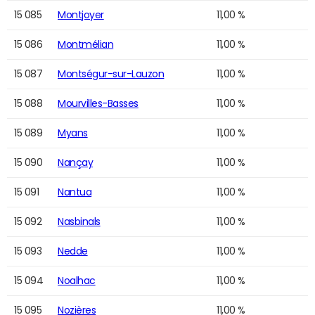
15 085
Montjoyer
11,00 %
15 086
Montmélian
11,00 %
15 087
Montségur-sur-Lauzon
11,00 %
15 088
Mourvilles-Basses
11,00 %
15 089
Myans
11,00 %
15 090
Nançay
11,00 %
15 091
Nantua
11,00 %
15 092
Nasbinals
11,00 %
15 093
Nedde
11,00 %
15 094
Noalhac
11,00 %
15 095
Nozières
11,00 %