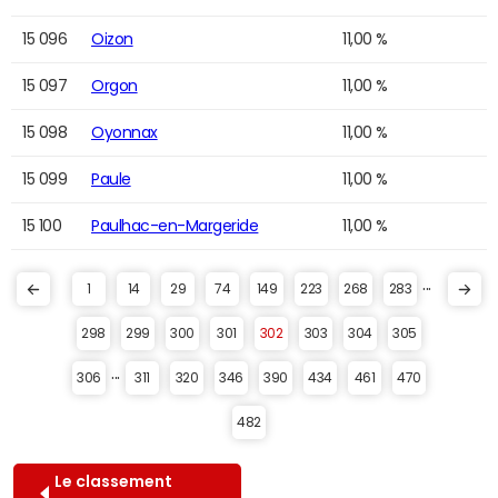
15 096
Oizon
11,00 %
15 097
Orgon
11,00 %
15 098
Oyonnax
11,00 %
15 099
Paule
11,00 %
15 100
Paulhac-en-Margeride
11,00 %
...
1
14
29
74
149
223
268
283
298
299
300
301
302
303
304
305
...
306
311
320
346
390
434
461
470
482
Le classement