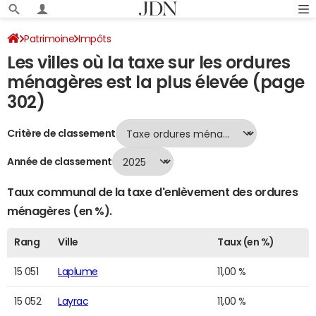
Patrimoine
Impôts
Les villes où la taxe sur les ordures
Villes où la taxe sur les ordures ménagères est la plus élevée
ménagères est la plus élevée (page
Page 302
302)
Critère de classement
Année de classement
Taux communal de la taxe d'enlèvement des ordures
ménagères (en %).
Rang
Ville
Taux (en %)
15 051
Laplume
11,00 %
15 052
Layrac
11,00 %