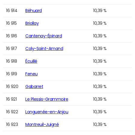
16 914
Béhuard
10,39 %
16 915
Briollay
10,39 %
16 916
Cantenay-Épinard
10,39 %
16 917
Coly-Saint-Amand
10,39 %
16 918
Écuillé
10,39 %
16 919
Feneu
10,39 %
16 920
Gabarret
10,39 %
16 921
Le Plessis-Grammoire
10,39 %
16 922
Longuenée-en-Anjou
10,39 %
16 923
Montreuil-Juigné
10,39 %