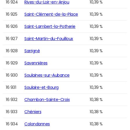
16 924
Rives-du-Loir-en-Anjou
10,39 %
16 925
Saint-Clément-de-la-Place
10,39 %
16 926
Saint-Lambert-la-Potherie
10,39 %
16 927
Saint-Martin-du-Fouilloux
10,39 %
16 928
Sarrigné
10,39 %
16 929
Savennières
10,39 %
16 930
Soulaines-sur-Aubance
10,39 %
16 931
Soulaire-et-Bourg
10,39 %
16 932
Chambon-Sainte-Croix
10,38 %
16 933
Chéniers
10,38 %
16 934
Colondannes
10,38 %