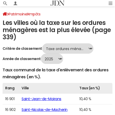
Patrimoine
Impôts
Les villes où la taxe sur les ordures
Villes où la taxe sur les ordures ménagères est la plus élevée
ménagères est la plus élevée (page
Page 339
339)
Critère de classement
Année de classement
Taux communal de la taxe d'enlèvement des ordures
ménagères (en %).
Rang
Ville
Taux (en %)
16 901
Saint-Jean-de-Moirans
10,40 %
16 902
Saint-Nicolas-de-Macherin
10,40 %