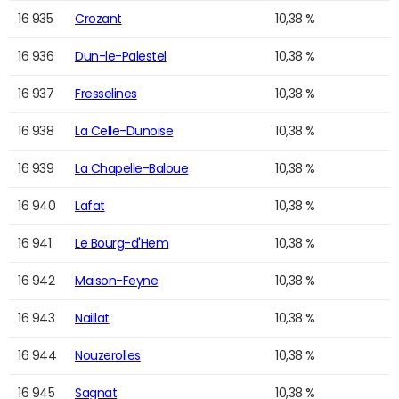
16 935
Crozant
10,38 %
16 936
Dun-le-Palestel
10,38 %
16 937
Fresselines
10,38 %
16 938
La Celle-Dunoise
10,38 %
16 939
La Chapelle-Baloue
10,38 %
16 940
Lafat
10,38 %
16 941
Le Bourg-d'Hem
10,38 %
16 942
Maison-Feyne
10,38 %
16 943
Naillat
10,38 %
16 944
Nouzerolles
10,38 %
16 945
Sagnat
10,38 %