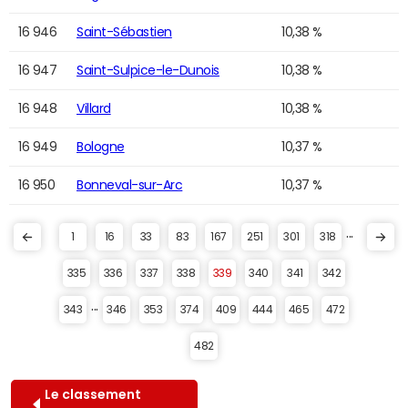
16 946
Saint-Sébastien
10,38 %
16 947
Saint-Sulpice-le-Dunois
10,38 %
16 948
Villard
10,38 %
16 949
Bologne
10,37 %
16 950
Bonneval-sur-Arc
10,37 %
...
1
16
33
83
167
251
301
318
335
336
337
338
339
340
341
342
...
343
346
353
374
409
444
465
472
482
Le classement