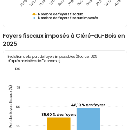
2009
2023
2017
2011
2025
2005
2019
2013
2007
2021
2015
Nombre de foyers fiscaux
Nombre de foyers fiscaux imposés
Foyers fiscaux imposés à Cléré-du-Bois en
2025
Evolution de la part de foyers imposables (Source : JDN
d'après ministère de l'Economie)
100
Part des foyers fiscaux (%)
75
48,10 % des foyers
50
35,60 % des foyers
25