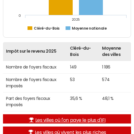
0
2025
Cléré-du-Bois
Moyenne nationale
Cléré-du-
Moyenne
Impôt sur le revenu 2025
Bois
des villes
Nombre de foyers fiscaux
149
1 186
Nombre de foyers fiscaux
53
574
imposés
Part des foyers fiscaux
35,6 %
48,1 %
imposés
Les villes où l'on paye le plus d'IFI
Les villes où vivent les plus riches