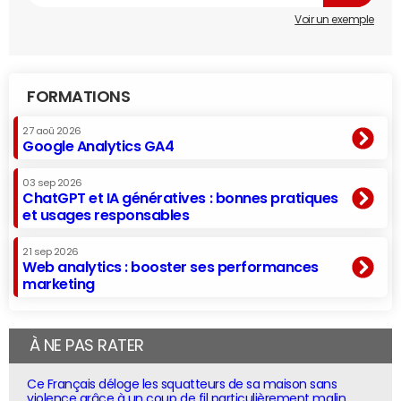
Voir un exemple
FORMATIONS
27 aoû 2026
Google Analytics GA4
03 sep 2026
ChatGPT et IA génératives : bonnes pratiques
et usages responsables
21 sep 2026
Web analytics : booster ses performances
marketing
À NE PAS RATER
Ce Français déloge les squatteurs de sa maison sans
violence grâce à un coup de fil particulièrement malin