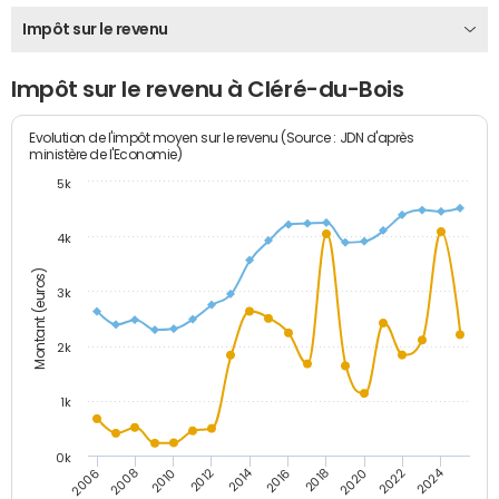
Impôt sur le revenu
Impôt sur le revenu à Cléré-du-Bois
Evolution de l'impôt moyen sur le revenu (Source : JDN d'après
ministère de l'Economie)
5k
4k
Montant (euros)
3k
2k
1k
0k
2014
2024
2010
2020
2012
2022
2006
2016
2008
2018