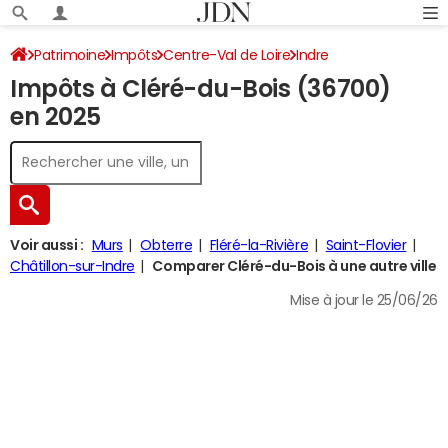
Patrimoine
Impôts
Centre-Val de Loire
Indre
Impôts à Cléré-du-Bois (36700)
Cléré-du-Bois
Impôt sur le revenu
en 2025
Voir aussi :
Murs
Obterre
Fléré-la-Rivière
Saint-Flovier
Châtillon-sur-Indre
Comparer Cléré-du-Bois à une autre ville
Mise à jour le 25/06/26