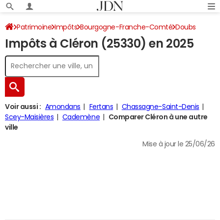
Patrimoine
Impôts
Bourgogne-Franche-Comté
Doubs
Impôts à Cléron (25330) en 2025
Cléron
Impôt sur le revenu
Voir aussi :
Amondans
Fertans
Chassagne-Saint-Denis
Scey-Maisières
Cademène
Comparer Cléron à une autre
ville
Mise à jour le 25/06/26