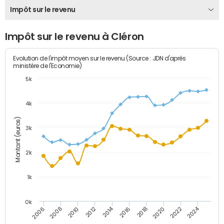
Impôt sur le revenu
Impôt sur le revenu à Cléron
Evolution de l'impôt moyen sur le revenu (Source : JDN d'après
ministère de l'Economie)
5k
4k
Montant (euros)
3k
2k
1k
0k
2014
2024
2010
2020
2012
2022
2006
2016
2008
2018