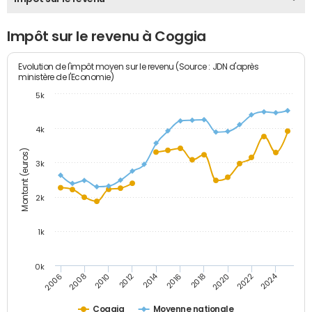
Impôt sur le revenu à Coggia
Evolution de l'impôt moyen sur le revenu (Source : JDN d'après
ministère de l'Economie)
5k
4k
Montant (euros)
3k
2k
1k
0k
2014
2024
2010
2020
2012
2022
2006
2016
2008
2018
Coggia
Moyenne nationale