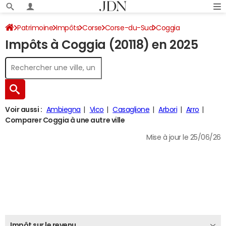
Patrimoine
Impôts
Corse
Corse-du-Sud
Coggia
Impôts à Coggia (20118) en 2025
Impôt sur le revenu
Voir aussi :
Ambiegna
Vico
Casaglione
Arbori
Arro
Comparer Coggia à une autre ville
Mise à jour le 25/06/26
Impôt sur le revenu