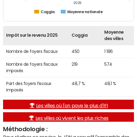
2025
Coggia
Moyenne nationale
Moyenne
Impôt sur le revenu 2025
Coggia
des villes
Nombre de foyers fiscaux
450
1 186
Nombre de foyers fiscaux
219
574
imposés
Part des foyers fiscaux
48,7 %
48,1 %
imposés
Les villes où l'on paye le plus d'IFI
Les villes où vivent les plus riches
Méthodologie :
Pour réaliser ce service, le JDN a recueilli l'ensemble des