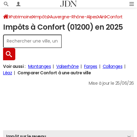
Patrimoine
Impôts
Auvergne-Rhône-Alpes
Ain
Confort
Impôts à Confort (01200) en 2025
Impôt sur le revenu
Voir aussi :
Montanges
Valserhône
Farges
Collonges
Léaz
Comparer Confort à une autre ville
Mise à jour le 25/06/26
Impôt sur le revenu