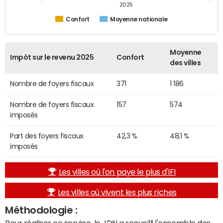
2025
Confort
Moyenne nationale
Moyenne
Impôt sur le revenu 2025
Confort
des villes
Nombre de foyers fiscaux
371
1 186
Nombre de foyers fiscaux
157
574
imposés
Part des foyers fiscaux
42,3 %
48,1 %
imposés
Les villes où l'on paye le plus d'IFI
Les villes où vivent les plus riches
Méthodologie :
Pour réaliser ce service, le JDN a recueilli l'ensemble des