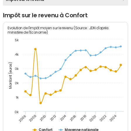
Impôt sur le revenu à Confort
Evolution de l'impôt moyen sur le revenu (Source : JDN d'après
ministère de l'Economie)
5k
4k
Montant (euros)
3k
2k
1k
0k
2014
2024
2010
2020
2012
2022
2006
2016
2008
2018
Confort
Moyenne nationale