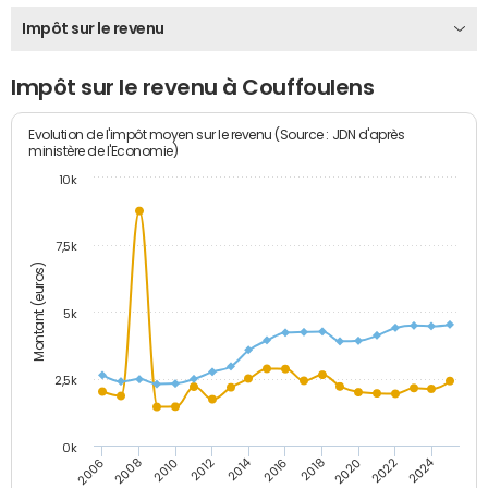
Impôt sur le revenu
Impôt sur le revenu à Couffoulens
Evolution de l'impôt moyen sur le revenu (Source : JDN d'après
ministère de l'Economie)
10k
7,5k
Montant (euros)
5k
2,5k
0k
2014
2024
2010
2020
2006
2016
2012
2022
2008
2018