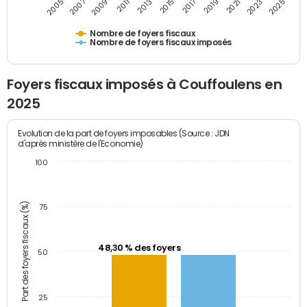
2009
2023
2017
2011
2025
2005
2019
2013
2007
2021
2015
Nombre de foyers fiscaux
Nombre de foyers fiscaux imposés
Foyers fiscaux imposés à Couffoulens en
2025
Evolution de la part de foyers imposables (Source : JDN
d'après ministère de l'Economie)
100
Part des foyers fiscaux (%)
75
48,30 % des foyers
50
25