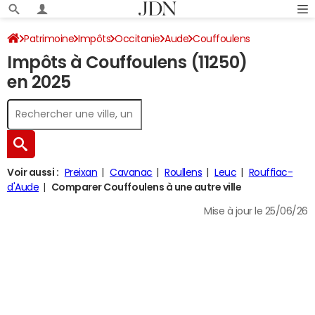
Patrimoine
Impôts
Occitanie
Aude
Couffoulens
Impôts à Couffoulens (11250)
Impôt sur le revenu
en 2025
Voir aussi :
Preixan
Cavanac
Roullens
Leuc
Rouffiac-
d'Aude
Comparer Couffoulens à une autre ville
Mise à jour le 25/06/26