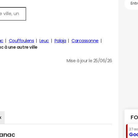
ac
Couffoulens
Leuc
Palaja
Carcassonne
à une autre ville
Mise à jour le 25/06/26
FO
x
27 a
vanac
Goo