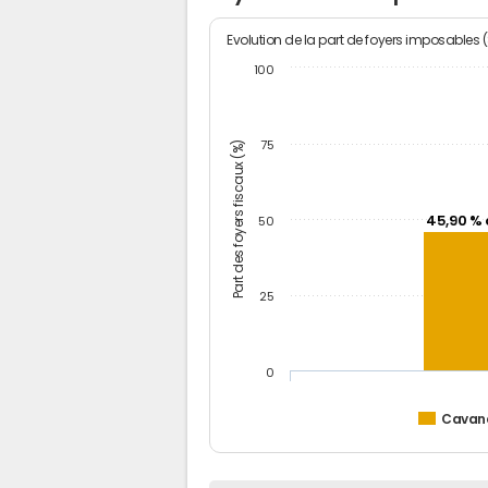
Evolution de la part de foyers imposables 
100
Part des foyers fiscaux (%)
75
45,90 % 
50
25
0
Cavan