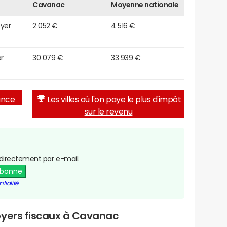
Cavanac
Moyenne nationale
oyer
2 052 €
4 516 €
r
30 079 €
33 939 €
rance
Les villes où l'on paye le plus d'impôt
sur le revenu
directement par e-mail.
abonne
tialité
oyers fiscaux à Cavanac