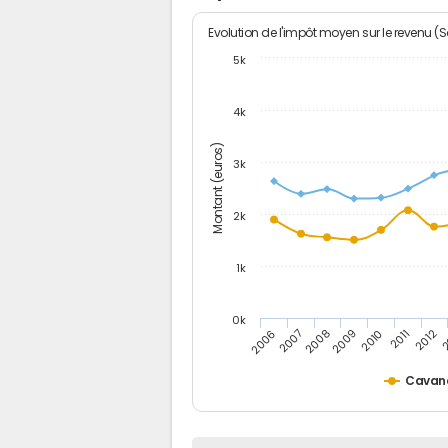
Evolution de l'impôt moyen sur le revenu (
5k
4k
Montant (euros)
3k
2k
1k
0k
2006
2007
2008
2009
2010
2011
2012
2
Cavan