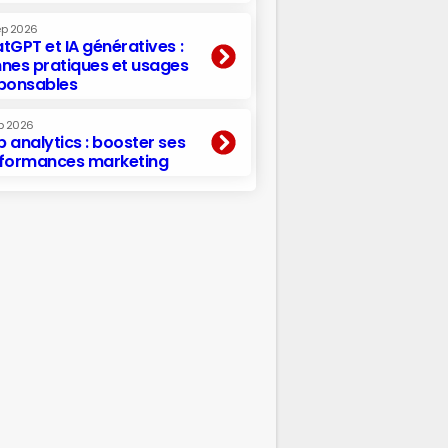
ep 2026
tGPT et IA génératives :
nes pratiques et usages
ponsables
p 2026
 analytics : booster ses
formances marketing