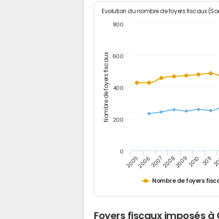
Evolution du nombre de foyers fiscaux (Sou
800
Nombre de foyers fiscaux
600
400
200
0
2009
2010
2011
2005
2
2006
2007
2008
Nombre de foyers fisc
Foyers fiscaux imposés à