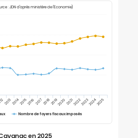
rce : JDN d'après ministère de l'Economie)
2024
2014
2016
2023
2017
2018
2025
012
2019
2013
2020
2021
2015
2022
Nombre de foyers fiscaux imposés
aux
 Cavanac en 2025