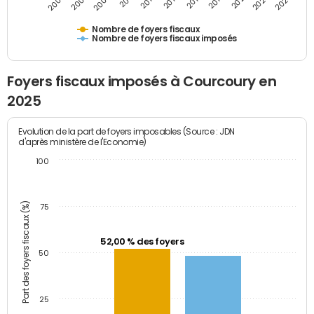
2009
2023
2017
2011
2025
2005
2019
2013
2007
2021
2015
Nombre de foyers fiscaux
Nombre de foyers fiscaux imposés
Foyers fiscaux imposés à Courcoury en
2025
Evolution de la part de foyers imposables (Source : JDN
d'après ministère de l'Economie)
100
Part des foyers fiscaux (%)
75
52,00 % des foyers
50
25