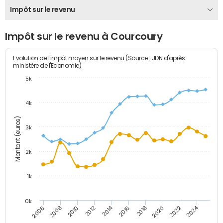
Impôt sur le revenu
Impôt sur le revenu à Courcoury
Evolution de l'impôt moyen sur le revenu (Source : JDN d'après
ministère de l'Economie)
5k
4k
Montant (euros)
3k
2k
1k
0k
2014
2024
2010
2020
2012
2022
2006
2016
2008
2018