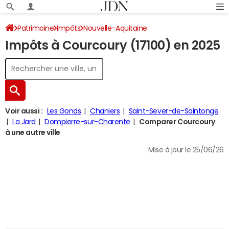
Patrimoine
Impôts
Nouvelle-Aquitaine
Impôts à Courcoury (17100) en 2025
Charente-Maritime
Courcoury
Impôt sur le revenu
Voir aussi :
Les Gonds
Chaniers
Saint-Sever-de-Saintonge
La Jard
Dompierre-sur-Charente
Comparer Courcoury
à une autre ville
Mise à jour le 25/06/26