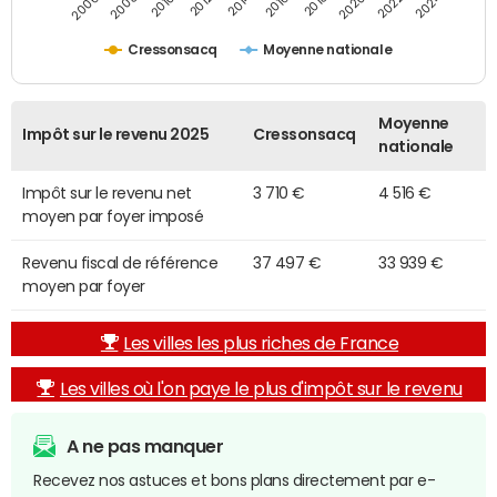
2014
2024
2010
2020
2012
2022
2006
2016
2008
2018
Cressonsacq
Moyenne nationale
Moyenne
Impôt sur le revenu 2025
Cressonsacq
nationale
Impôt sur le revenu net
3 710 €
4 516 €
moyen par foyer imposé
Revenu fiscal de référence
37 497 €
33 939 €
moyen par foyer
Les villes les plus riches de France
Les villes où l'on paye le plus d'impôt sur le revenu
A ne pas manquer
Recevez nos astuces et bons plans directement par e-