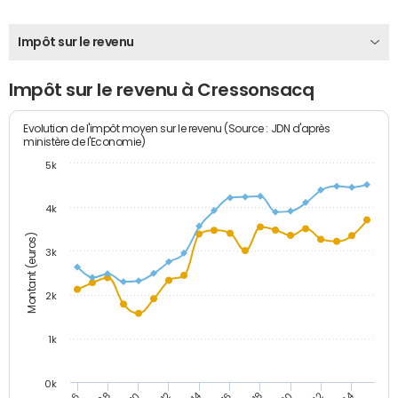
Impôt sur le revenu
Impôt sur le revenu à Cressonsacq
Evolution de l'impôt moyen sur le revenu (Source : JDN d'après
ministère de l'Economie)
5k
4k
Montant (euros)
3k
2k
1k
0k