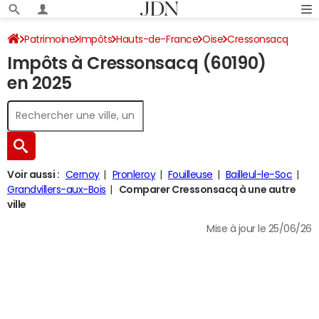
Patrimoine
Impôts
Hauts-de-France
Oise
Cressonsacq
Impôts à Cressonsacq (60190)
Impôt sur le revenu
en 2025
Voir aussi :
Cernoy
Pronleroy
Fouilleuse
Bailleul-le-Soc
Grandvillers-aux-Bois
Comparer Cressonsacq à une autre
ville
Mise à jour le 25/06/26