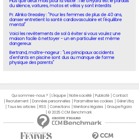
Plus que deux mois pour la visiter : l'île d'Hydra est le paradis
du silence, voitures, motos et vélos y sont interdits
Pr. Alinka Greasley : "Pour les femmes de plus de 40 ans,
danser entretient la santé cardiovasculaire et l'équilibre
mental"
Voici les revêtements de sol à éviter si vous voulez une
maison facile à nettoyer - un en particulier est même
dangereux
Bertrand, maître-nageur : "Les principaux accidents
d'enfants en piscine sont dus au manque de forme
physique des parents"
Qui sommes-nous ?
L'équipe
Notre société
Publicité
Contact
Recrutement
Données personnelles
Paramétrer les cookies
Gérer Utiq
Tous les articles
RSS
Corrections
Mentions légales
Groupe Figaro
© 2025 CCM Benchmark