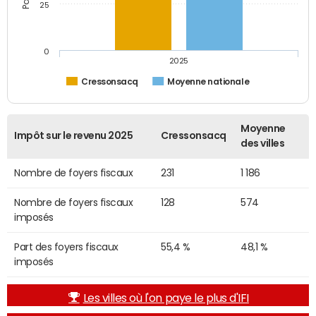
25
0
2025
Cressonsacq
Moyenne nationale
Moyenne
Impôt sur le revenu 2025
Cressonsacq
des villes
Nombre de foyers fiscaux
231
1 186
Nombre de foyers fiscaux
128
574
imposés
Part des foyers fiscaux
55,4 %
48,1 %
imposés
Les villes où l'on paye le plus d'IFI