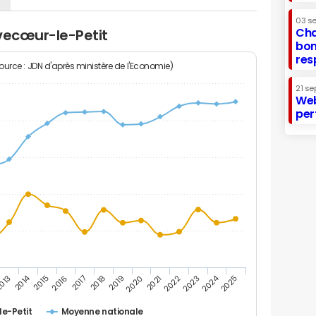
03 s
Cha
vecœur-le-Petit
bon
res
Source : JDN d'après ministère de l'Economie)
21 se
Web
per
2014
2024
013
2015
2016
2017
2018
2019
2020
2021
2022
2023
2025
e-Petit
Moyenne nationale