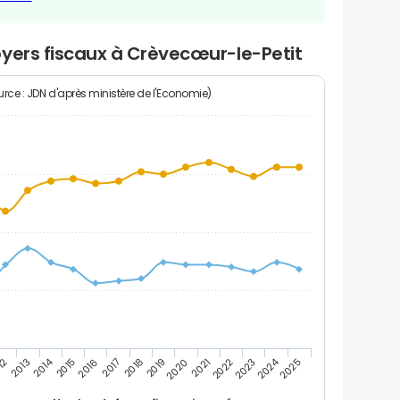
oyers fiscaux à Crèvecœur-le-Petit
rce : JDN d'après ministère de l'Economie)
2024
2014
12
2019
2016
2023
2013
2020
2017
2021
2018
2025
2015
2022