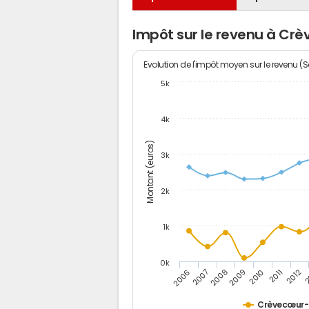
Impôt sur le revenu à Crè
Evolution de l'impôt moyen sur le revenu (
5k
4k
Montant (euros)
3k
2k
1k
0k
2006
2007
2008
2009
2010
2011
2012
2
Crèvecœur-l