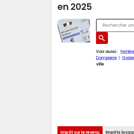
en 2025
Voir aussi :
Ferrièr
Dompierre
Godenv
ville
Impôt sur le revenu
Impôts locau