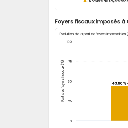
Nombre de foyers fisc
Foyers fiscaux imposés à
Evolution de la part de foyers imposables 
100
Part des foyers fiscaux (%)
75
50
43,60 % 
25
0