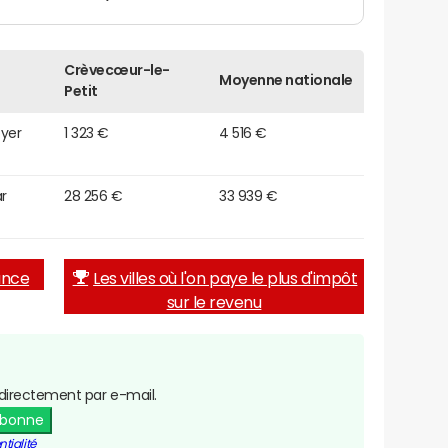
Crèvecœur-le-
Moyenne nationale
Petit
oyer
1 323 €
4 516 €
r
28 256 €
33 939 €
rance
Les villes où l'on paye le plus d'impôt
sur le revenu
directement par e-mail.
abonne
tialité