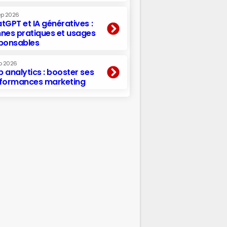
ep 2026
tGPT et IA génératives :
nes pratiques et usages
ponsables
p 2026
 analytics : booster ses
formances marketing