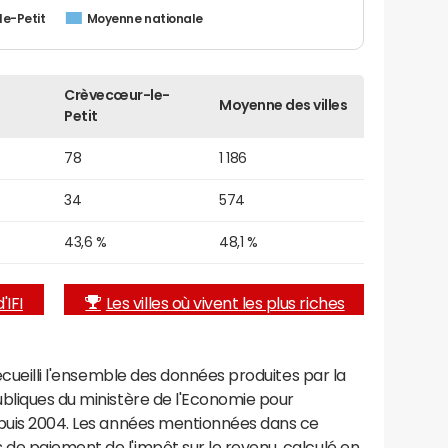
e-Petit
Moyenne nationale
Crèvecœur-le-
Moyenne des villes
Petit
78
1 186
34
574
43,6 %
48,1 %
'IFI
Les villes où vivent les plus riches
recueilli l'ensemble des données produites par la
ubliques du ministère de l'Economie pour
epuis 2004. Les années mentionnées dans ce
de paiement de l'impôt sur le revenu, calculé en