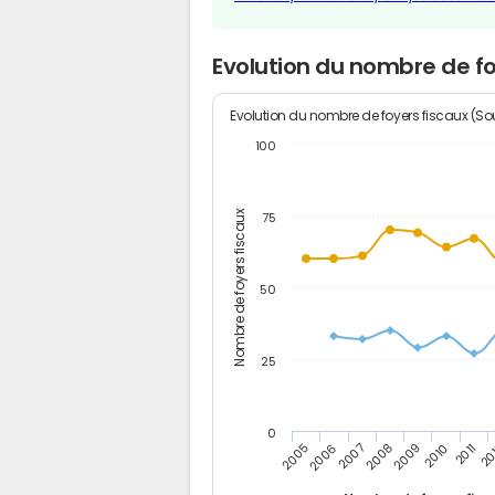
Evolution du nombre de f
Evolution du nombre de foyers fiscaux (Sou
100
Nombre de foyers fiscaux
75
50
25
0
2005
20
2009
2006
2010
2007
2011
2008