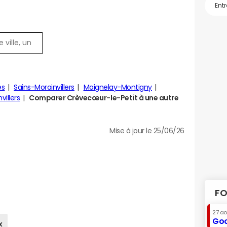
es
Sains-Morainvillers
Maignelay-Montigny
illers
Comparer Crèvecœur-le-Petit à une autre
Mise à jour le 25/06/26
FO
27 a
Goo
x