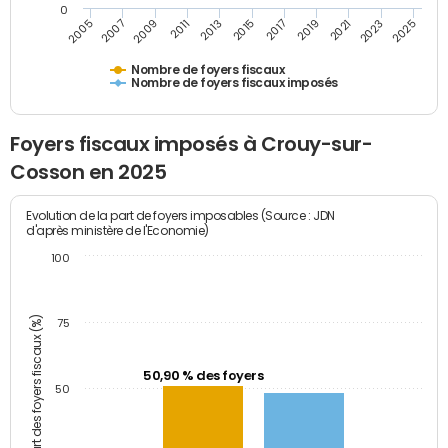
0
2009
2023
2017
2011
2025
2005
2019
2013
2007
2021
2015
Nombre de foyers fiscaux
Nombre de foyers fiscaux imposés
Foyers fiscaux imposés à Crouy-sur-
Cosson en 2025
Evolution de la part de foyers imposables (Source : JDN
d'après ministère de l'Economie)
100
Part des foyers fiscaux (%)
75
50,90 % des foyers
50