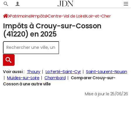
Patrimoine
Impôts
Centre-Val de Loire
Loir-et-Cher
Impôts à Crouy-sur-Cosson
Crouy-sur-Cosson
Impôt sur le revenu
(41220) en 2025
Voir aussi :
Thoury
La Ferté-Saint-Cyr
Saint-Laurent-Nouan
Muides-sur-Loire
Chambord
Comparer Crouy-sur-
Cosson à une autre ville
Mise à jour le 25/06/26