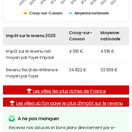
2014
2024
2010
2020
2012
2022
2006
2016
2008
2018
Crouy-sur-Cosson
Moyenne nationale
Crouy-sur-
Moyenne
Impôt sur le revenu 2025
Cosson
nationale
Impôt sur le revenu net
4 910 €
4 516 €
moyen par foyer imposé
Revenu fiscal de référence
34 822 €
33 939 €
moyen par foyer
Les villes les plus riches de France
Les villes où l'on paye le plus d'impôt sur le revenu
A ne pas manquer
Recevez nos astuces et bons plans directement par e-