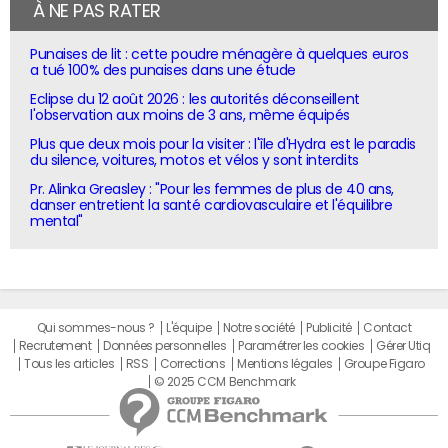
À NE PAS RATER
Punaises de lit : cette poudre ménagère à quelques euros
a tué 100% des punaises dans une étude
Eclipse du 12 août 2026 : les autorités déconseillent
l'observation aux moins de 3 ans, même équipés
Plus que deux mois pour la visiter : l'île d'Hydra est le paradis
du silence, voitures, motos et vélos y sont interdits
Pr. Alinka Greasley : "Pour les femmes de plus de 40 ans,
danser entretient la santé cardiovasculaire et l'équilibre
mental"
Qui sommes-nous ?
L'équipe
Notre société
Publicité
Contact
Recrutement
Données personnelles
Paramétrer les cookies
Gérer Utiq
Tous les articles
RSS
Corrections
Mentions légales
Groupe Figaro
© 2025 CCM Benchmark