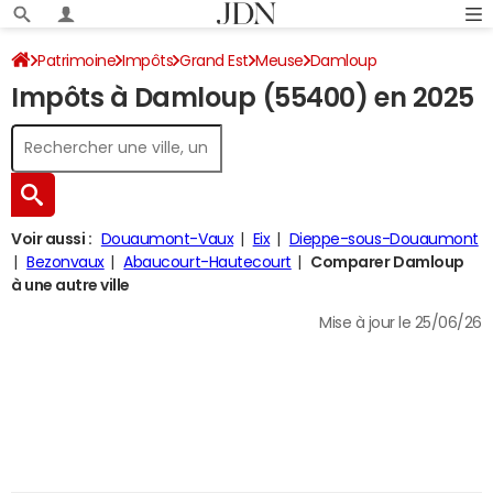
Patrimoine
Impôts
Grand Est
Meuse
Damloup
Impôts à Damloup (55400) en 2025
Impôt sur le revenu
Voir aussi :
Douaumont-Vaux
Eix
Dieppe-sous-Douaumont
Bezonvaux
Abaucourt-Hautecourt
Comparer Damloup
à une autre ville
Mise à jour le 25/06/26