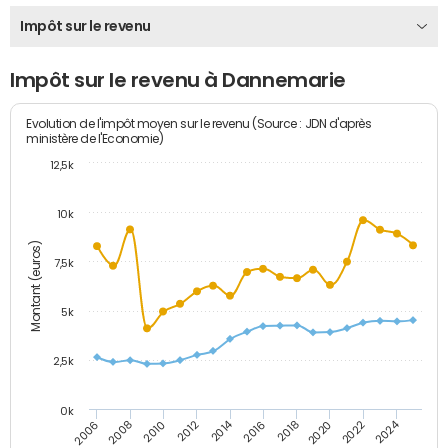
Impôt sur le revenu
Impôt sur le revenu à Dannemarie
Evolution de l'impôt moyen sur le revenu (Source : JDN d'après
ministère de l'Economie)
12,5k
10k
Montant (euros)
7,5k
5k
2,5k
0k
2014
2024
2010
2020
2012
2022
2006
2016
2008
2018