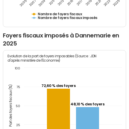
2009
2023
2017
2011
2025
2005
2019
2013
2007
2021
2015
Nombre de foyers fiscaux
Nombre de foyers fiscaux imposés
Foyers fiscaux imposés à Dannemarie en
2025
Evolution de la part de foyers imposables (Source : JDN
d'après ministère de l'Economie)
100
72,60 % des foyers
Part des foyers fiscaux (%)
75
48,10 % des foyers
50
25