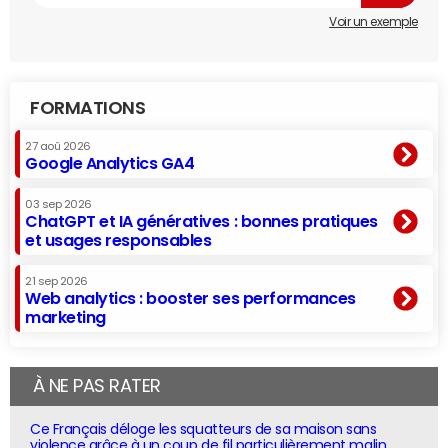
Voir un exemple
FORMATIONS
27 aoû 2026
Google Analytics GA4
03 sep 2026
ChatGPT et IA génératives : bonnes pratiques
et usages responsables
21 sep 2026
Web analytics : booster ses performances
marketing
À NE PAS RATER
Ce Français déloge les squatteurs de sa maison sans
violence grâce à un coup de fil particulièrement malin