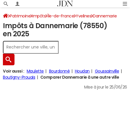
Patrimoine
Impôts
Île-de-France
Yvelines
Dannemarie
Impôts à Dannemarie (78550)
Impôt sur le revenu
en 2025
Voir aussi :
Maulette
Bourdonné
Houdan
Goussainville
Boutigny-Prouais
Comparer Dannemarie à une autre ville
Mise à jour le 25/06/26