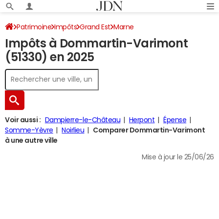
Patrimoine
Impôts
Grand Est
Marne
Impôts à Dommartin-Varimont
Dommartin-Varimont
Impôt sur le revenu
(51330) en 2025
Voir aussi :
Dampierre-le-Château
Herpont
Épense
Somme-Yèvre
Noirlieu
Comparer Dommartin-Varimont
à une autre ville
Mise à jour le 25/06/26