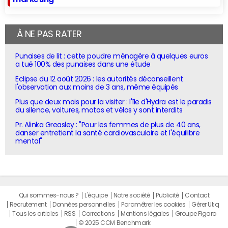
À NE PAS RATER
Punaises de lit : cette poudre ménagère à quelques euros
a tué 100% des punaises dans une étude
Eclipse du 12 août 2026 : les autorités déconseillent
l'observation aux moins de 3 ans, même équipés
Plus que deux mois pour la visiter : l'île d'Hydra est le paradis
du silence, voitures, motos et vélos y sont interdits
Pr. Alinka Greasley : "Pour les femmes de plus de 40 ans,
danser entretient la santé cardiovasculaire et l'équilibre
mental"
Qui sommes-nous ?
L'équipe
Notre société
Publicité
Contact
Recrutement
Données personnelles
Paramétrer les cookies
Gérer Utiq
Tous les articles
RSS
Corrections
Mentions légales
Groupe Figaro
© 2025 CCM Benchmark