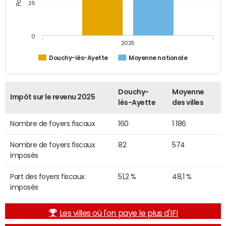
25
0
2025
Douchy-lès-Ayette
Moyenne nationale
Douchy-
Moyenne
Impôt sur le revenu 2025
lès-Ayette
des villes
Nombre de foyers fiscaux
160
1 186
Nombre de foyers fiscaux
82
574
imposés
Part des foyers fiscaux
51,2 %
48,1 %
imposés
Les villes où l'on paye le plus d'IFI