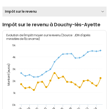
Impôt sur le revenu
Impôt sur le revenu à Douchy-lès-Ayette
Evolution de l'impôt moyen sur le revenu (Source : JDN d'après
ministère de l'Economie)
5k
4k
Montant (euros)
3k
2k
1k
0k