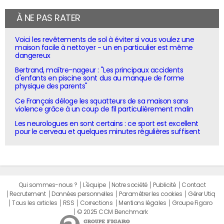
À NE PAS RATER
Voici les revêtements de sol à éviter si vous voulez une
maison facile à nettoyer - un en particulier est même
dangereux
Bertrand, maître-nageur : "Les principaux accidents
d'enfants en piscine sont dus au manque de forme
physique des parents"
Ce Français déloge les squatteurs de sa maison sans
violence grâce à un coup de fil particulièrement malin
Les neurologues en sont certains : ce sport est excellent
pour le cerveau et quelques minutes régulières suffisent
Qui sommes-nous ?
L'équipe
Notre société
Publicité
Contact
Recrutement
Données personnelles
Paramétrer les cookies
Gérer Utiq
Tous les articles
RSS
Corrections
Mentions légales
Groupe Figaro
© 2025 CCM Benchmark