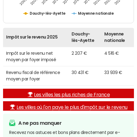
2014
2024
2010
2020
2012
2022
2006
2016
2008
2018
Douchy-lès-Ayette
Moyenne nationale
Douchy-
Moyenne
Impôt sur le revenu 2025
lès-Ayette
nationale
Impôt sur le revenu net
2 207 €
4 516 €
moyen par foyer imposé
Revenu fiscal de référence
30 431 €
33 939 €
moyen par foyer
Les villes les plus riches de France
Les villes où l'on paye le plus d'impôt sur le revenu
A ne pas manquer
Recevez nos astuces et bons plans directement par e-