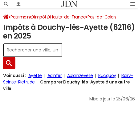
Patrimoine
Impôts
Hauts-de-France
Pas-de-Calais
Impôts à Douchy-lès-Ayette (62116)
Douchy-lès-Ayette
Impôt sur le revenu
en 2025
Voir aussi :
Ayette
Adinfer
Ablainzevelle
Bucquoy
Boiry-
Sainte-Rictrude
Comparer Douchy-lès-Ayette à une autre
ville
Mise à jour le 25/06/26