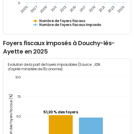
0
2009
2023
2017
2011
2025
2005
2019
2013
2007
2021
2015
Nombre de foyers fiscaux
Nombre de foyers fiscaux imposés
Foyers fiscaux imposés à Douchy-lès-
Ayette en 2025
Evolution de la part de foyers imposables (Source : JDN
d'après ministère de l'Economie)
100
Part des foyers fiscaux (%)
75
51,20 % des foyers
50