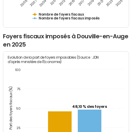
2009
2023
2017
2011
2025
2005
2019
2013
2007
2021
2015
Nombre de foyers fiscaux
Nombre de foyers fiscaux imposés
Foyers fiscaux imposés à Douville-en-Auge
en 2025
Evolution de la part de foyers imposables (Source : JDN
d'après ministère de l'Economie)
100
Part des foyers fiscaux (%)
75
48,10 % des foyers
50
25