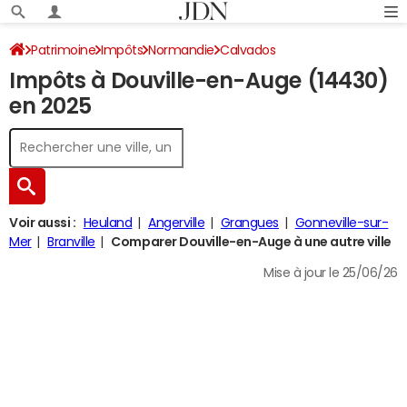
Patrimoine
Impôts
Normandie
Calvados
Impôts à Douville-en-Auge (14430)
Douville-en-Auge
Impôt sur le revenu
en 2025
Voir aussi :
Heuland
Angerville
Grangues
Gonneville-sur-
Mer
Branville
Comparer Douville-en-Auge à une autre ville
Mise à jour le 25/06/26