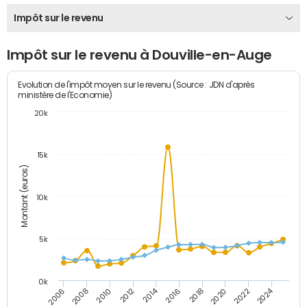
Impôt sur le revenu
Impôt sur le revenu à Douville-en-Auge
Evolution de l'impôt moyen sur le revenu (Source : JDN d'après
ministère de l'Economie)
20k
15k
Montant (euros)
10k
5k
0k
2014
2024
2006
2016
2012
2022
2010
2020
2008
2018