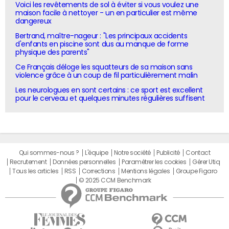
Voici les revêtements de sol à éviter si vous voulez une
maison facile à nettoyer - un en particulier est même
dangereux
Bertrand, maître-nageur : "Les principaux accidents
d'enfants en piscine sont dus au manque de forme
physique des parents"
Ce Français déloge les squatteurs de sa maison sans
violence grâce à un coup de fil particulièrement malin
Les neurologues en sont certains : ce sport est excellent
pour le cerveau et quelques minutes régulières suffisent
Qui sommes-nous ?
L'équipe
Notre société
Publicité
Contact
Recrutement
Données personnelles
Paramétrer les cookies
Gérer Utiq
Tous les articles
RSS
Corrections
Mentions légales
Groupe Figaro
© 2025 CCM Benchmark