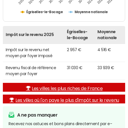
2014
2024
2010
2020
2012
2022
2006
2016
2008
2018
Égriselles-le-Bocage
Moyenne nationale
Égriselles-
Moyenne
Impôt sur le revenu 2025
le-Bocage
nationale
Impôt sur le revenu net
2 957 €
4 516 €
moyen par foyer imposé
Revenu fiscal de référence
31 030 €
33 939 €
moyen par foyer
Les villes les plus riches de France
Les villes où l'on paye le plus d'impôt sur le revenu
A ne pas manquer
Recevez nos astuces et bons plans directement par e-