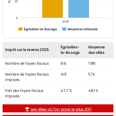
25
0
2025
Égriselles-le-Bocage
Moyenne nationale
Égriselles-
Moyenne
Impôt sur le revenu 2025
le-Bocage
des villes
Nombre de foyers fiscaux
841
1 186
Nombre de foyers fiscaux
401
574
imposés
Part des foyers fiscaux
47,7 %
48,1 %
imposés
Les villes où l'on paye le plus d'IFI