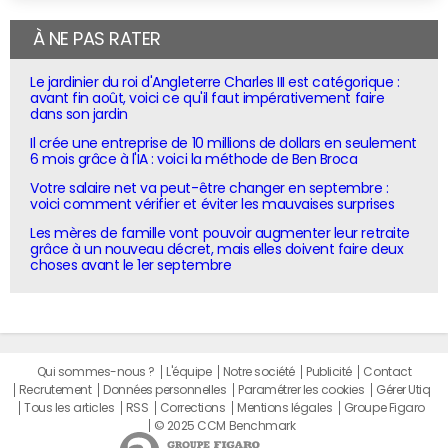
À NE PAS RATER
Le jardinier du roi d'Angleterre Charles III est catégorique :
avant fin août, voici ce qu'il faut impérativement faire
dans son jardin
Il crée une entreprise de 10 millions de dollars en seulement
6 mois grâce à l'IA : voici la méthode de Ben Broca
Votre salaire net va peut-être changer en septembre :
voici comment vérifier et éviter les mauvaises surprises
Les mères de famille vont pouvoir augmenter leur retraite
grâce à un nouveau décret, mais elles doivent faire deux
choses avant le 1er septembre
Qui sommes-nous ?
L'équipe
Notre société
Publicité
Contact
Recrutement
Données personnelles
Paramétrer les cookies
Gérer Utiq
Tous les articles
RSS
Corrections
Mentions légales
Groupe Figaro
© 2025 CCM Benchmark