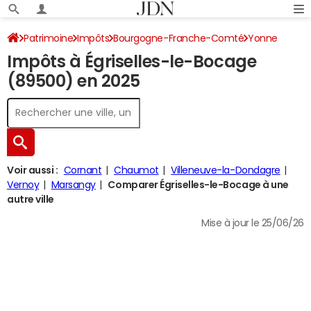
Patrimoine
Impôts
Bourgogne-Franche-Comté
Yonne
Impôts à Égriselles-le-Bocage
Égriselles-le-Bocage
Impôt sur le revenu
(89500) en 2025
Voir aussi :
Cornant
Chaumot
Villeneuve-la-Dondagre
Vernoy
Marsangy
Comparer Égriselles-le-Bocage à une
autre ville
Mise à jour le 25/06/26