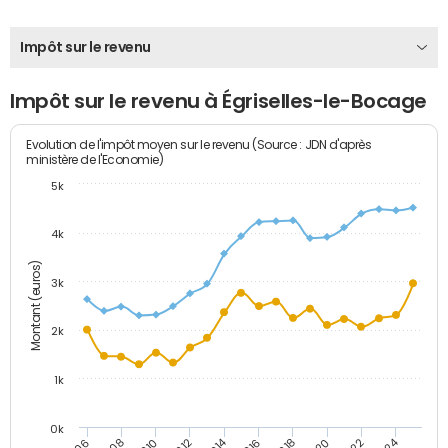
Impôt sur le revenu
Impôt sur le revenu à Égriselles-le-Bocage
Evolution de l'impôt moyen sur le revenu (Source : JDN d'après
ministère de l'Economie)
5k
4k
Montant (euros)
3k
2k
1k
0k