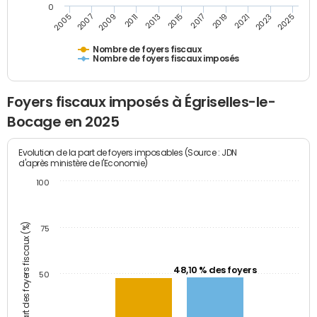
0
2023
2005
2009
2013
2017
2021
2025
2007
2011
2015
2019
Nombre de foyers fiscaux
Nombre de foyers fiscaux imposés
Foyers fiscaux imposés à Égriselles-le-
Bocage en 2025
Evolution de la part de foyers imposables (Source : JDN
d'après ministère de l'Economie)
100
Part des foyers fiscaux (%)
75
48,10 % des foyers
50