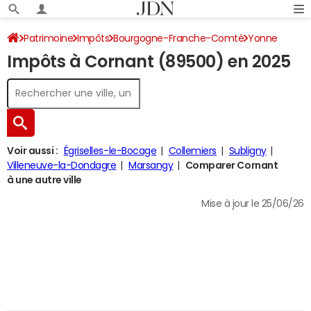
Patrimoine
Impôts
Bourgogne-Franche-Comté
Yonne
Impôts à Cornant (89500) en 2025
Cornant
Impôt sur le revenu
Voir aussi :
Égriselles-le-Bocage
Collemiers
Subligny
Villeneuve-la-Dondagre
Marsangy
Comparer Cornant
à une autre ville
Mise à jour le 25/06/26