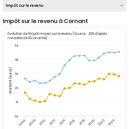
Impôt sur le revenu
Impôt sur le revenu à Cornant
Evolution de l'impôt moyen sur le revenu (Source : JDN d'après
ministère de l'Economie)
5k
4k
Montant (euros)
3k
2k
1k
0k
2014
2024
2010
2020
2012
2022
2006
2016
2008
2018