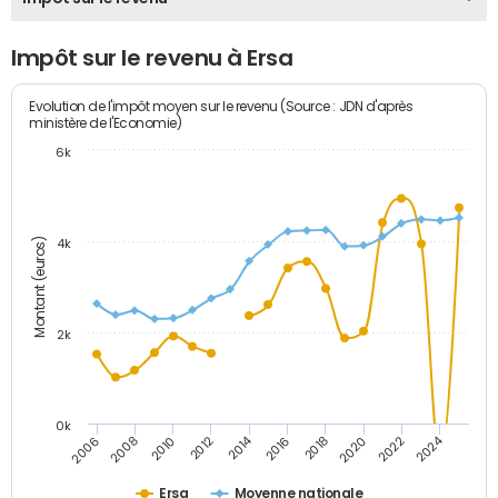
Impôt sur le revenu à Ersa
Evolution de l'impôt moyen sur le revenu (Source : JDN d'après
ministère de l'Economie)
6k
Montant (euros)
4k
2k
0k
2014
2024
2010
2020
2012
2022
2006
2016
2008
2018
Ersa
Moyenne nationale