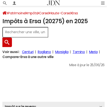
Patrimoine
Impôts
Corse
Haute-Corse
Ersa
Impôts à Ersa (20275) en 2025
Impôt sur le revenu
Voir aussi :
Centuri
Rogliano
Morsiglia
Tomino
Meria
Comparer Ersa à une autre ville
Mise à jour le 25/06/26
Impôt sur le revenu