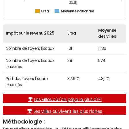
2025
Ersa
Moyenne nationale
Moyenne
Impôt sur le revenu 2025
Ersa
des villes
Nombre de foyers fiscaux
101
1 186
Nombre de foyers fiscaux
38
574
imposés
Part des foyers fiscaux
37,6 %
48,1 %
imposés
Les villes où l'on paye le plus d'IFI
Les villes où vivent les plus riches
Méthodologie :
Pour réaliser ce service, le JDN a recueilli l'ensemble des