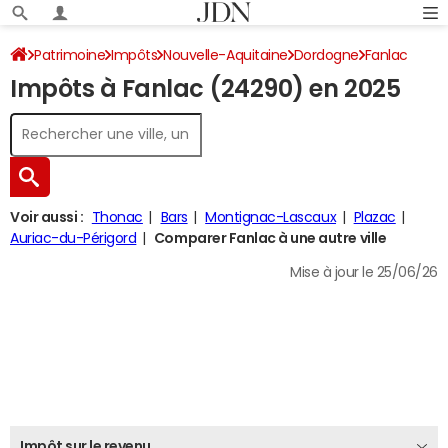
Patrimoine
Impôts
Nouvelle-Aquitaine
Dordogne
Fanlac
Impôts à Fanlac (24290) en 2025
Impôt sur le revenu
Voir aussi :
Thonac
Bars
Montignac-Lascaux
Plazac
Auriac-du-Périgord
Comparer Fanlac à une autre ville
Mise à jour le 25/06/26
Impôt sur le revenu