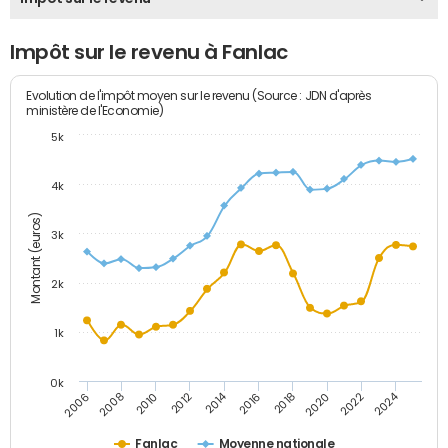
Impôt sur le revenu à Fanlac
Evolution de l'impôt moyen sur le revenu (Source : JDN d'après
ministère de l'Economie)
5k
4k
Montant (euros)
3k
2k
1k
0k
2014
2024
2010
2020
2012
2022
2006
2016
2008
2018
Fanlac
Moyenne nationale