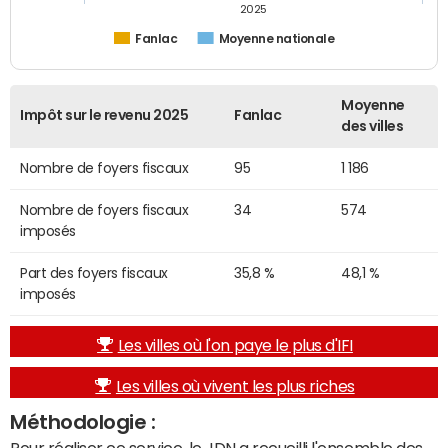
2025
Fanlac
Moyenne nationale
Moyenne
Impôt sur le revenu 2025
Fanlac
des villes
Nombre de foyers fiscaux
95
1 186
Nombre de foyers fiscaux
34
574
imposés
Part des foyers fiscaux
35,8 %
48,1 %
imposés
Les villes où l'on paye le plus d'IFI
Les villes où vivent les plus riches
Méthodologie :
Pour réaliser ce service, le JDN a recueilli l'ensemble des