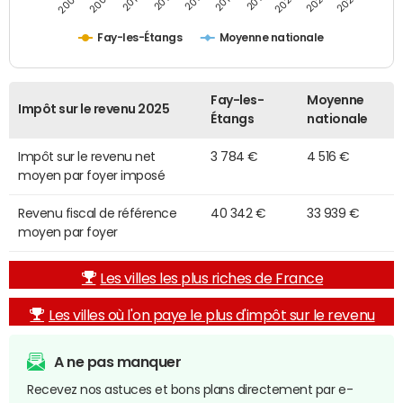
2014
2024
2010
2020
2012
2022
2006
2016
2008
2018
Fay-les-Étangs
Moyenne nationale
Fay-les-
Moyenne
Impôt sur le revenu 2025
Étangs
nationale
Impôt sur le revenu net
3 784 €
4 516 €
moyen par foyer imposé
Revenu fiscal de référence
40 342 €
33 939 €
moyen par foyer
Les villes les plus riches de France
Les villes où l'on paye le plus d'impôt sur le revenu
A ne pas manquer
Recevez nos astuces et bons plans directement par e-