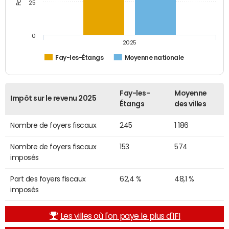
25
0
2025
Fay-les-Étangs
Moyenne nationale
Fay-les-
Moyenne
Impôt sur le revenu 2025
Étangs
des villes
Nombre de foyers fiscaux
245
1 186
Nombre de foyers fiscaux
153
574
imposés
Part des foyers fiscaux
62,4 %
48,1 %
imposés
Les villes où l'on paye le plus d'IFI