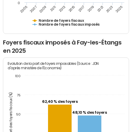
0
2009
2023
2017
2011
2025
2005
2019
2013
2007
2021
2015
Nombre de foyers fiscaux
Nombre de foyers fiscaux imposés
Foyers fiscaux imposés à Fay-les-Étangs
en 2025
Evolution de la part de foyers imposables (Source : JDN
d'après ministère de l'Economie)
100
Part des foyers fiscaux (%)
75
62,40 % des foyers
48,10 % des foyers
50