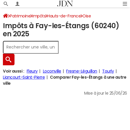
Patrimoine
Impôts
Hauts-de-France
Oise
Impôts à Fay-les-Étangs (60240)
Fay-les-Étangs
Impôt sur le revenu
en 2025
Voir aussi :
Fleury
Loconville
Fresne-Léguillon
Tourly
Liancourt-Saint-Pierre
Comparer Fay-les-Étangs à une autre
ville
Mise à jour le 25/06/26