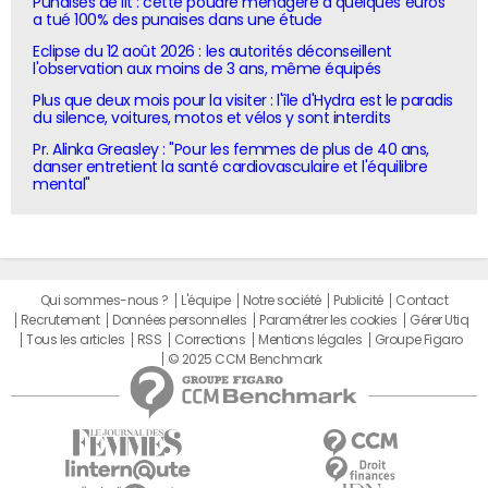
Punaises de lit : cette poudre ménagère à quelques euros
a tué 100% des punaises dans une étude
Eclipse du 12 août 2026 : les autorités déconseillent
l'observation aux moins de 3 ans, même équipés
Plus que deux mois pour la visiter : l'île d'Hydra est le paradis
du silence, voitures, motos et vélos y sont interdits
Pr. Alinka Greasley : "Pour les femmes de plus de 40 ans,
danser entretient la santé cardiovasculaire et l'équilibre
mental"
Qui sommes-nous ?
L'équipe
Notre société
Publicité
Contact
Recrutement
Données personnelles
Paramétrer les cookies
Gérer Utiq
Tous les articles
RSS
Corrections
Mentions légales
Groupe Figaro
© 2025 CCM Benchmark