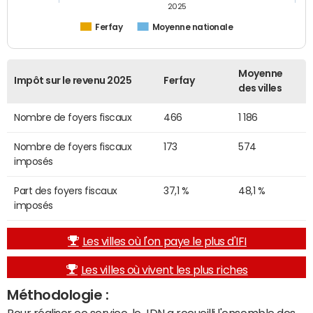
2025
Ferfay
Moyenne nationale
Moyenne
Impôt sur le revenu 2025
Ferfay
des villes
Nombre de foyers fiscaux
466
1 186
Nombre de foyers fiscaux
173
574
imposés
Part des foyers fiscaux
37,1 %
48,1 %
imposés
Les villes où l'on paye le plus d'IFI
Les villes où vivent les plus riches
Méthodologie :
Pour réaliser ce service, le JDN a recueilli l'ensemble des