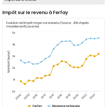
Impôt sur le revenu à Ferfay
Evolution de l'impôt moyen sur le revenu (Source : JDN d'après
ministère de l'Economie)
5k
4k
Montant (euros)
3k
2k
1k
0k
2014
2024
2010
2020
2012
2022
2006
2016
2008
2018
Ferfay
Moyenne nationale