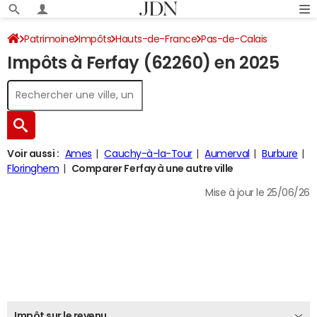
Patrimoine
Impôts
Hauts-de-France
Pas-de-Calais
Impôts à Ferfay (62260) en 2025
Ferfay
Impôt sur le revenu
Voir aussi :
Ames
Cauchy-à-la-Tour
Aumerval
Burbure
Floringhem
Comparer Ferfay à une autre ville
Mise à jour le 25/06/26
Impôt sur le revenu