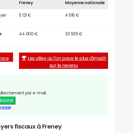
Freney
Moyenne nationale
oyer
5 121 €
4 516 €
r
44 000 €
33 939 €
rance
Les villes où l'on paye le plus d'impôt
sur le revenu
directement par e-mail.
abonne
tialité
yers fiscaux à Freney