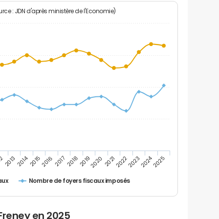
rce : JDN d'après ministère de l'Economie)
2024
2014
2022
2020
2018
2016
12
2025
2023
2021
2019
2017
2015
2013
Nombre de foyers fiscaux imposés
aux
Freney en 2025