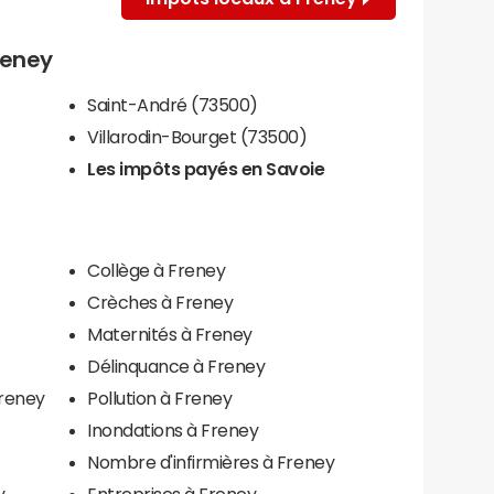
Freney
Saint-André (73500)
Villarodin-Bourget (73500)
Les impôts payés en Savoie
Collège à Freney
Crèches à Freney
Maternités à Freney
Délinquance à Freney
Freney
Pollution à Freney
Inondations à Freney
Nombre d'infirmières à Freney
y
Entreprises à Freney