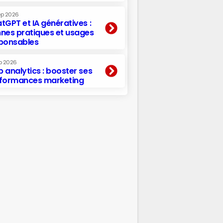
ep 2026
tGPT et IA génératives :
nes pratiques et usages
ponsables
p 2026
 analytics : booster ses
formances marketing