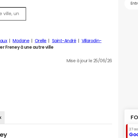
eaux
Modane
Orelle
Saint-André
Villarodin-
 Freney à une autre ville
Mise à jour le 25/06/26
FO
x
27 a
ney
Goo