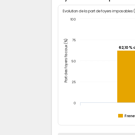
Evolution de la part de foyers imposables 
100
Part des foyers fiscaux (%)
75
62,10 % 
50
25
0
Frene