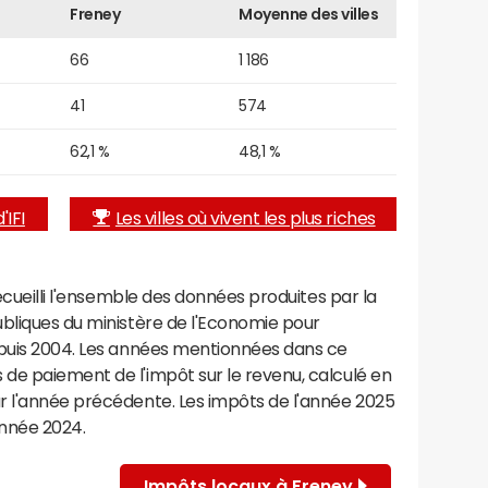
Freney
Moyenne des villes
66
1 186
41
574
62,1 %
48,1 %
'IFI
Les villes où vivent les plus riches
recueilli l'ensemble des données produites par la
ubliques du ministère de l'Economie pour
epuis 2004. Les années mentionnées dans ce
de paiement de l'impôt sur le revenu, calculé en
r l'année précédente. Les impôts de l'année 2025
année 2024.
Impôts locaux à Freney