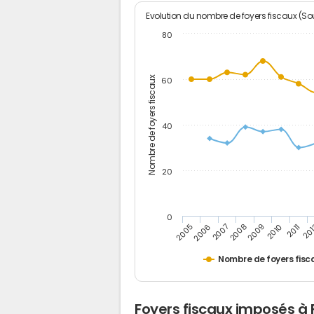
Evolution du nombre de foyers fiscaux (Sou
80
Nombre de foyers fiscaux
60
40
20
0
2011
2009
2007
2005
20
2010
2008
2006
Nombre de foyers fisc
Foyers fiscaux imposés à 