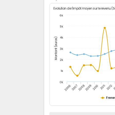
Evolution de l'impôt moyen sur le revenu (
6k
5k
4k
Montant (euros)
3k
2k
1k
0k
2006
2007
2008
2009
2010
2011
2012
2
Frene