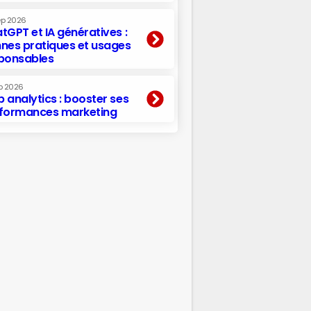
ep 2026
tGPT et IA génératives :
nes pratiques et usages
ponsables
p 2026
 analytics : booster ses
formances marketing