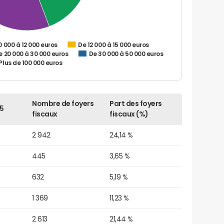
0 000 à 12 000 euros
De 12 000 à 15 000 euros
e 20 000 à 30 000 euros
De 30 000 à 50 000 euros
Plus de 100 000 euros
Nombre de foyers
Part des foyers
5
fiscaux
fiscaux (%)
2 942
24,14 %
445
3,65 %
632
5,19 %
1 369
11,23 %
2 613
21,44 %