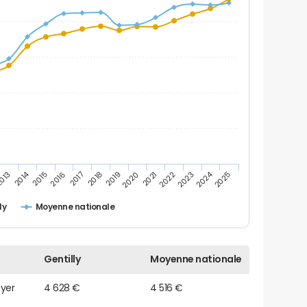
2014
2024
013
2015
2016
2017
2018
2019
2020
2021
2022
2023
2025
ly
Moyenne nationale
Gentilly
Moyenne nationale
oyer
4 628 €
4 516 €