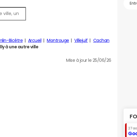
mlin-Bicêtre
Arcueil
Montrouge
Villejuif
Cachan
y à une autre ville
Mise à jour le 25/06/26
FO
27 a
Goo