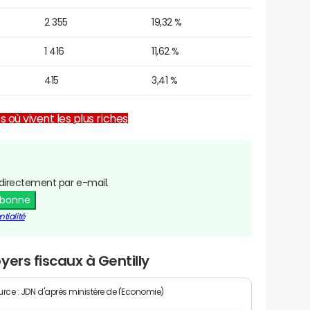
2 355
19,32 %
1 416
11,62 %
415
3,41 %
es où vivent les plus riches
directement par e-mail.
abonne
tialité
ers fiscaux à Gentilly
rce : JDN d'après ministère de l'Economie)