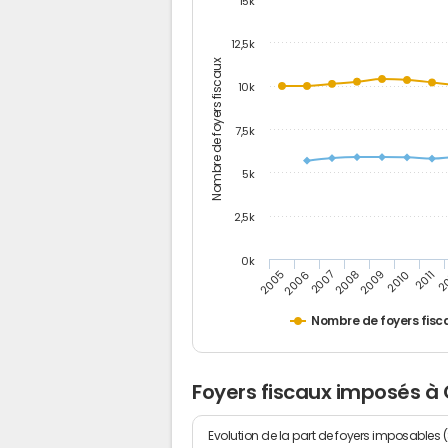
15k
12,5k
Nombre de foyers fiscaux
10k
7,5k
5k
2,5k
0k
2005
2006
2007
2008
2009
2010
2011
2
Nombre de foyers fisc
Foyers fiscaux imposés à 
Evolution de la part de foyers imposables 