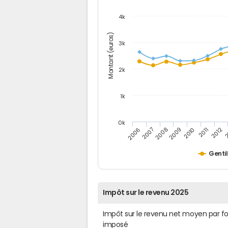
4k
Montant (euros)
3k
2k
1k
0k
2006
2007
2008
2009
2010
2011
2012
2
Gentil
Impôt sur le revenu 2025
Impôt sur le revenu net moyen par f
imposé