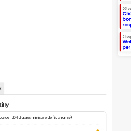
03 s
Cha
bon
res
21 se
Web
per
x
illy
Source : JDN d'après ministère de l'Economie)