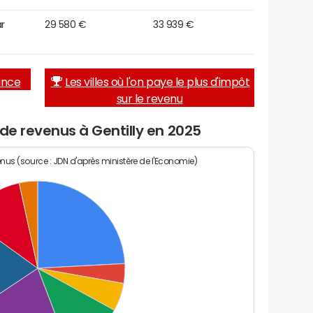
r
29 580 €
33 939 €
rance
Les villes où l'on paye le plus d'impôt
sur le revenu
 de revenus à Gentilly en 2025
enus (source : JDN d'après ministère de l'Economie)